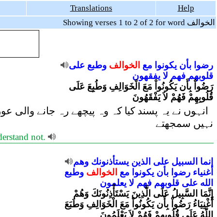
Translations
Help
Showing verses 1 to 2 of 2 for word الخوالف
رضوا
بأن
يكونوا
مع
الخوالف
وطبع
على
قلوبهم
فهم
لا
يفقهون
رَضُواْ بِأَن يَكُونُواْ مَعَ الْخَوَالِفِ وَطُبِعَ عَلَى
قُلُوبِهِمْ فَهُمْ لاَ يَفْقَهُونَ
انہوں نے یہ پسند کیا کہ وہ پیچھے رہ جانے والی عو
نہیں سمجھتے
derstand not.
إنما
السبيل
على
الذين
يستأذنونك
وهم
أغنياء
رضوا
بأن
يكونوا
مع
الخوالف
وطبع
الله
على
قلوبهم
فهم
لا
يعلمون
إِنَّمَا السَّبِيلُ عَلَى الَّذِينَ يَسْتَأْذِنُونَكَ وَهُمْ
أَغْنِيَاءُ رَضُواْ بِأَن يَكُونُواْ مَعَ الْخَوَالِفِ وَطَبَعَ
اللّهُ عَلَى قُلُوبِهِمْ فَهُمْ لاَ يَعْلَمُونَ