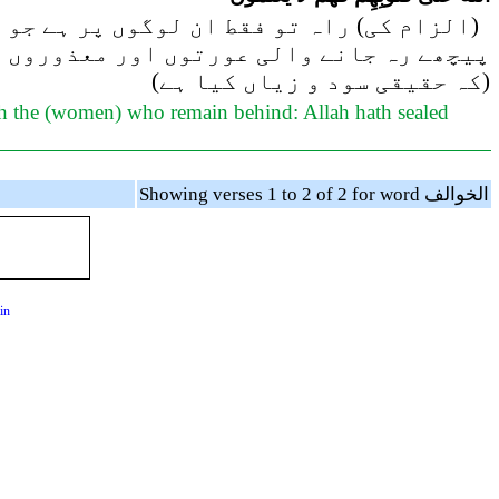
الزام کی) راہ تو فقط ان لوگوں پر ہے جو آپ
پیچھے رہ جانے والی عورتوں اور معذوروں کے
(کہ حقیقی سود و زیاں کیا ہے)
ith the (women) who remain behind: Allah hath sealed
Showing verses 1 to 2 of 2 for word الخوالف
in