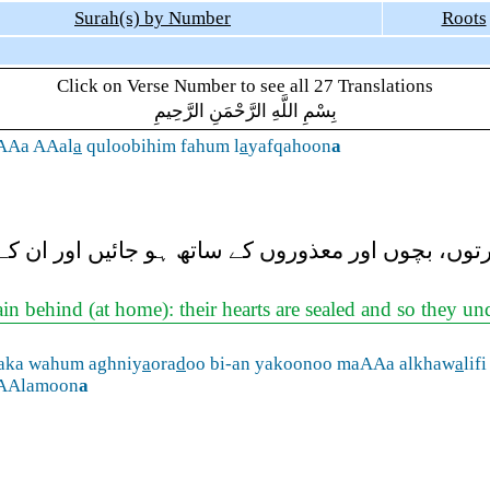
Surah(s) by Number
Roots
Click on Verse Number to see all 27 Translations
بِسْمِ اللَّهِ الرَّحْمَنِ الرَّحِيمِ
AAa AAal
a
quloobihim fahum l
a
yafqahoon
a
رتوں، بچوں اور معذوروں کے ساتھ ہو جائیں اور ان کے
n behind (at home): their hearts are sealed and so they un
aka wahum aghniy
a
ora
d
oo bi-an yakoonoo maAAa alkhaw
a
lifi
AAlamoon
a