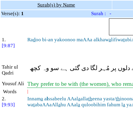
Surah(s) by Name
Verse(s):
1
Surah : -
1.
Ra
d
oo bi-an yakoonoo maAAa alkhaw
a
lifiwa
t
ubi
[9:87]
Tahir ul
 دلوں پر مُہر لگا دی گئی ہے سو وہ کچھ
Qadri
Yousuf Ali
They prefer to be with (the women), who remai
Words
|
2.
Innam
a
a
l
ssabeelu AAal
a
alla
th
eena yasta/
th
inoon
[9:93]
wa
t
abaAAaAll
a
hu AAal
a
quloobihim fahum l
a
ya