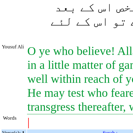
خص اس کے بعد
(تو اس کے لئے
Yousuf Ali
O ye who believe! All
in a little matter of 
well within reach of y
He may test who fear
transgress thereafter,
Words
|
Verse(s):
1
Surah : -