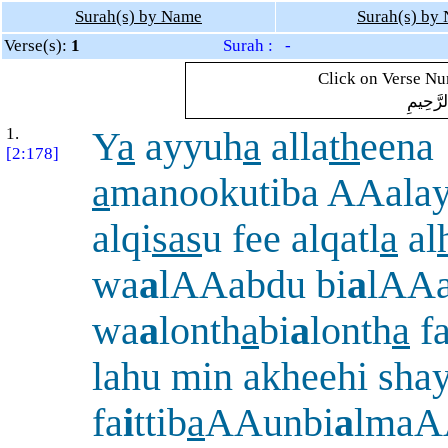
Surah(s) by Name
Surah(s) by
Verse(s):
1
Surah : -
Click on Verse Num
لرَّحِيمِ
1.
Y
a
ayyuh
a
alla
th
eena
[2:178]
a
manookutiba AAala
alqi
sas
u fee alqatl
a
al
wa
a
lAAabdu bi
a
lAAa
wa
a
lonth
a
bi
a
lonth
a
f
lahu min akheehi sha
fa
i
ttib
a
AAunbi
a
lmaA