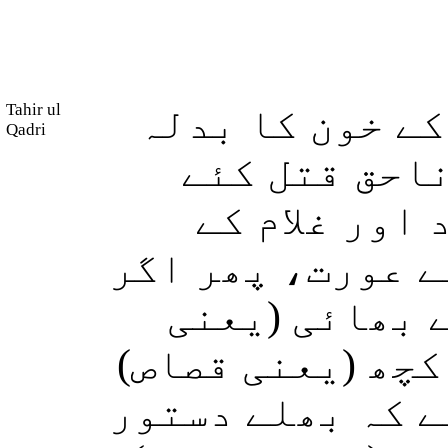
Tahir ul
کے خون کا بدلہ
Qadri
(احق قتل کئے
اور غلام کے
ے عورت، پھر اگر
ے بھائی (یعنی
 کچھ (یعنی قصاص
ے کہ بھلے دستور