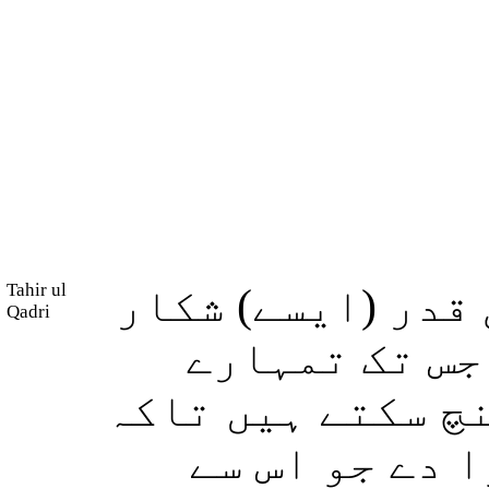
Tahir ul
قدر (ایسے) شکار
Qadri
جس تک تمہارے
چ سکتے ہیں تاکہ
 دے جو اس سے