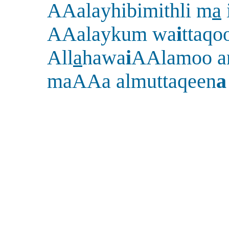
AAalayhibimithli m
a
AAalaykum wa
i
ttaqo
All
a
hawa
i
AAlamoo an
maAAa almuttaqeen
a