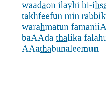
waad
a
on ilayhi bi-i
h
s
takhfeefun min rabbi
wara
h
matun famanii
baAAda
tha
lika falah
AAa
tha
bunaleem
un