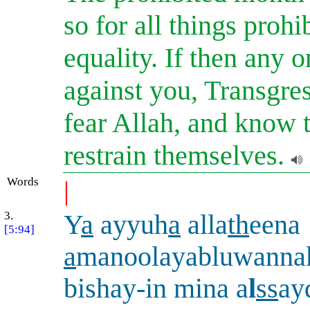
so for all things prohi
equality. If then any 
against you, Transgre
fear Allah, and know 
restrain themselves.
Words
|
3.
Y
a
ayyuh
a
alla
th
eena
[5:94]
a
manoolayabluwanna
bishay-in mina a
l
ss
ay