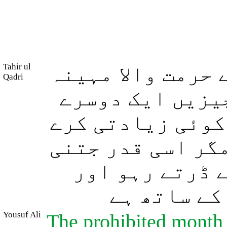
Tahir ul
حرمت والا مہینہ
Qadri
چیزیں ایک دوسرے
 کوئی زیادتی کرے
مگر اسی قدر جتنی
 ڈرتے رہو اور
کے ساتھ ہے
Yousuf Ali
The prohibited month 