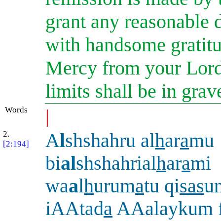
grant any reasonable
with handsome gratitud
Mercy from your Lord.
limits shall be in grav
Words
|
2.
A
l
shshahru al
h
ar
a
mu
[2:194]
bi
al
shshahrial
h
ar
a
mi
wa
a
l
h
urum
a
tu qi
sas
u
iAAtad
a
AAalaykum 