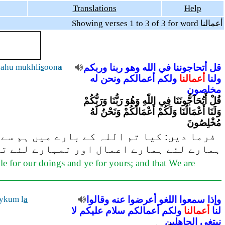
Translations
Help
Showing verses 1 to 3 of 3 for word أعمالنا
lahu mukhli
s
oon
a
وربكم
ربنا
وهو
الله
في
أتحاجوننا
قل
ولنا
أعمالنا
ولكم
أعمالكم
ونحن
له
مخلصون
قُلْ أَتُحَآجُّونَنَا فِي اللّهِ وَهُوَ رَبُّنَا وَرَبُّكُمْ
وَلَنَا أَعْمَالُنَا وَلَكُمْ أَعْمَالُكُمْ وَنَحْنُ لَهُ
مُخْلِصُونَ
فرما دیں: کیا تم اللہ کے بارے میں ہم سے ج
ہمارے لئے ہمارے اعمال اور تمہارے لئے تمہ
le for our doings and ye for yours; and that We are
ykum l
a
وقالوا
عنه
أعرضوا
اللغو
سمعوا
وإذا
لنا
أعمالنا
ولكم
أعمالكم
سلام
عليكم
لا
نبتغي
الجاهلين