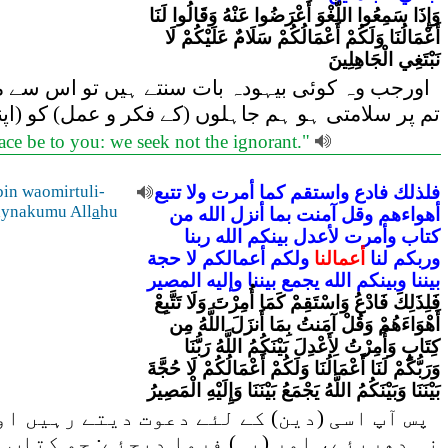
وَإِذَا سَمِعُوا اللَّغْوَ أَعْرَضُوا عَنْهُ وَقَالُوا لَنَا
أَعْمَالُنَا وَلَكُمْ أَعْمَالُكُمْ سَلَامٌ عَلَيْكُمْ لَا
نَبْتَغِي الْجَاهِلِينَ
اورجب وہ کوئی بیہودہ بات سنتے ہیں تو اس سے منہ،
تم پر سلامتی ہو ہم جاہلوں (کے فکر و عمل) کو (اپ)
ace be to you: we seek not the ignorant."
bin waomirtuli-
تتبع
ولا
أمرت
كما
واستقم
فادع
فلذلك
ynakumu All
a
hu
أهواءهم
وقل
آمنت
بما
أنزل
الله
من
كتاب
وأمرت
لأعدل
بينكم
الله
ربنا
وربكم
لنا
أعمالنا
ولكم
أعمالكم
لا
حجة
بيننا
وبينكم
الله
يجمع
بيننا
وإليه
المصير
فَلِذَلِكَ فَادْعُ وَاسْتَقِمْ كَمَا أُمِرْتَ وَلَا تَتَّبِعْ
أَهْوَاءَهُمْ وَقُلْ آمَنتُ بِمَا أَنزَلَ اللَّهُ مِن
كِتَابٍ وَأُمِرْتُ لِأَعْدِلَ بَيْنَكُمُ اللَّهُ رَبُّنَا
وَرَبُّكُمْ لَنَا أَعْمَالُنَا وَلَكُمْ أَعْمَالُكُمْ لَا حُجَّةَ
بَيْنَنَا وَبَيْنَكُمُ اللَّهُ يَجْمَعُ بَيْنَنَا وَإِلَيْهِ الْمَصِيرُ
پس آپ اسی (دین) کے لئے دعوت دیتے رہیں اور
نہ دھریئے، اور (یہ) فرما دیجئے: جو کتاب 