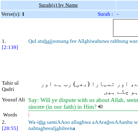
Surah(s) by Name
Verse(s):
1
Surah : -
1.
Qul atu
ha
jjoonan
a
fee All
a
hiwahuwa rabbun
a
war
[2:139]
Tahir ul
، اور تمہارا (بھی) رب ہے اور
Qadri
و چکے ہیں
Yousuf Ali
Say: Will ye dispute with us about Allah, seei
sincere (in our faith) in Him?
Words
|
2.
Wa-i
tha
samiAAoo allaghwa aAAra
d
ooAAanhu w
[28:55]
nabtagheealj
a
hileen
a