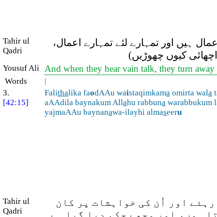
Tahir ul
عمال ہیں اور تمہارے لئے تمہارے اعمال
Qadri
 اچھائی کیوں چھوڑیں
Yousuf Ali
And when they hear vain talk, they turn away 
Words
|
3.
Fali
tha
lika fa
o
dAAu wa
i
staqimkam
a
omirta wal
a
t
[42:15]
aAAdila baynakum All
a
hu rabbun
a
warabbukum l
yajmaAAu baynan
a
wa-ilayhi alma
s
eer
u
Tahir ul
رہئے اور اُن کی خواہشات پر کان
Qadri
تا ہوں، اور مجھے حکم دیا گیا ہے