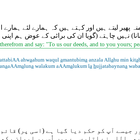
 پھیر لیتے ہیں اور کہتے ہیں کہ ہمارے لئے ہمارے ا
نانا) نہیں چاہتے (گویا ان کی برائی کے عوض ہم اپنی
therefrom and say: "To us our deeds, and to you yours; pe
attabiAA ahw
a
ahum waqul
a
mantubim
a
anzala All
a
hu min kit
a
an
a
aAAm
a
lun
a
walakum aAAm
a
lukum l
a
h
ujjatabaynan
a
waba
 جیسے آپ کو حکم دیا گیا ہے (اسی پر) قائم 
بھی اللہ نے اتاری ہے میں اُس پر ایمان رکھ