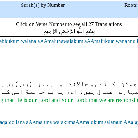
Surah(s) by Number
Roots
Click on Verse Number to see all 27 Translations
بِسْمِ اللَّهِ الرَّحْمَنِ الرَّحِيمِ
abbukum walan
a
aAAm
a
lun
a
walakum aAAm
a
lukum wana
h
nu 
ھگڑا کرتے ہو حالانکہ وہ ہمارا (بھی) رب ہے
ارے اعمال ہیں، اور ہم تو خالصۃً اسی کے ہ
ng that He is our Lord and your Lord; that we are responsib
aq
a
loo lan
a
aAAm
a
lun
a
walakumaAAm
a
lukum sal
a
mun AAala