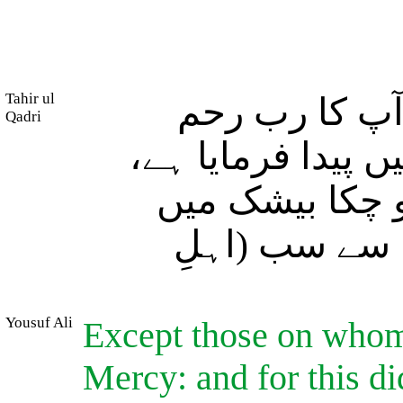
Tahir ul
 کا رب رحم
Qadri
یں پیدا فرمایا ہے
و چکا بیشک میں
ں سے سب (اہلِ
Yousuf Ali
Except those on whom
Mercy: and for this d