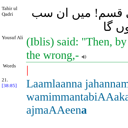
Tahir ul
 قسم! میں ان سب
Qadri
ں گا
Yousuf Ali
(Iblis) said: "Then, by
the wrong,-
Words
|
21.
Laamlaanna jahanna
[38:85]
wamimmantabiAAak
ajmaAAeen
a