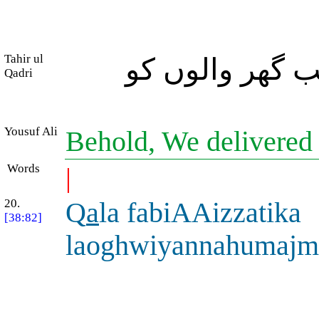
Tahir ul
 گھر والوں کو
Qadri
Yousuf Ali
Behold, We delivered 
Words
|
20.
Q
a
la fabiAAizzatika
[38:82]
laoghwiyannahumaj