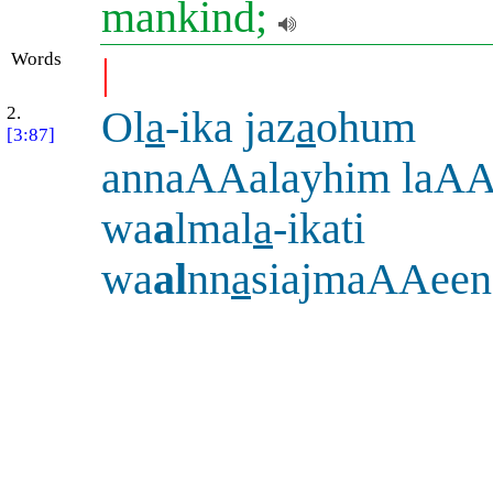
mankind;
Words
|
2.
Ol
a
-ika jaz
a
ohum
[3:87]
annaAAalayhim laAAn
wa
a
lmal
a
-ikati
wa
al
nn
a
siajmaAAeen