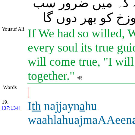
ے کہ میں ضرور سب
(زخ کو بھر دوں گا
Yousuf Ali
If We had so willed, 
every soul its true g
will come true, "I will
together."
Words
|
19.
I
th
najjayn
a
hu
[37:134]
waahlahuajmaAAeen