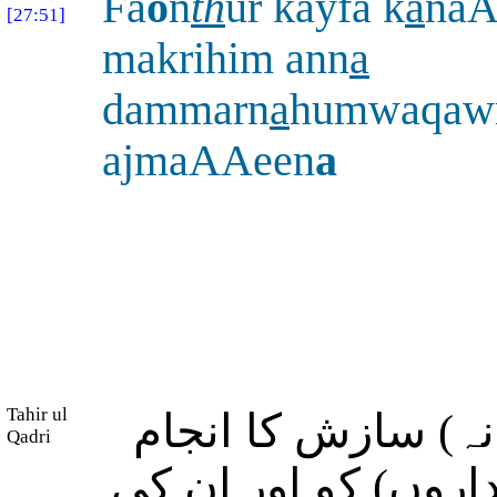
Fa
o
n
th
ur kayfa k
a
na
[27:51]
makrihim ann
a
dammarn
a
humwaqa
ajmaAAeen
a
Tahir ul
نہ) سازش کا انجام
Qadri
اروں) کو اور ان کی