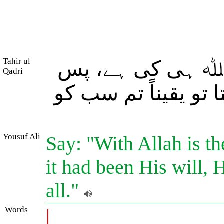
Tahir ul
 اﷲ ہی کی ہے، پس
Qadri
 تو یقیناً تم سب کو
Yousuf Ali
Say: "With Allah is th
it had been His will,
all."
Words
|