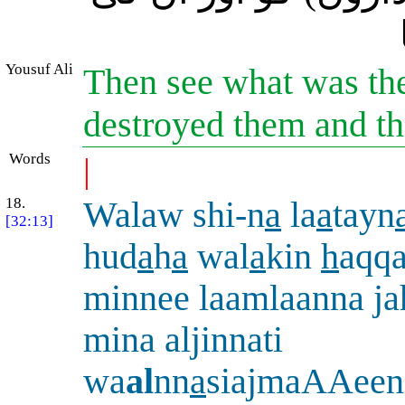
Yousuf Ali
Then see what was the 
destroyed them and the
Words
|
18.
Walaw shi-n
a
la
a
tayn
[32:13]
hud
a
h
a
wal
a
kin
h
aqq
minnee laamlaanna j
mina aljinnati
wa
al
nn
a
siajmaAAeen