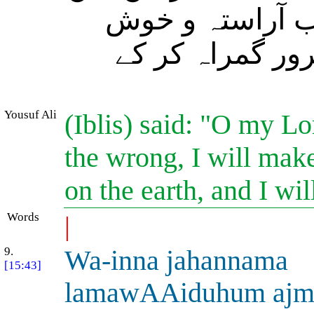
(ب آراستہ و خوش
رور گمراہ کر کے
Yousuf Ali
(Iblis) said: "O my L
the wrong, I will mak
on the earth, and I wi
Words
|
9.
Wa-inna jahannama
[15:43]
lamawAAiduhum aj