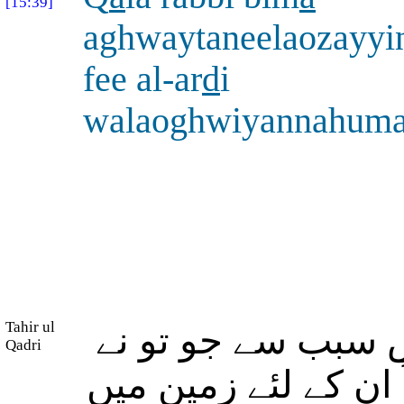
[15:39]
aghwaytaneelaozayyi
fee al-ar
d
i
walaoghwiyannahum
Tahir ul
س سبب سے جو تو نے
Qadri
 ان کے لئے زمین میں