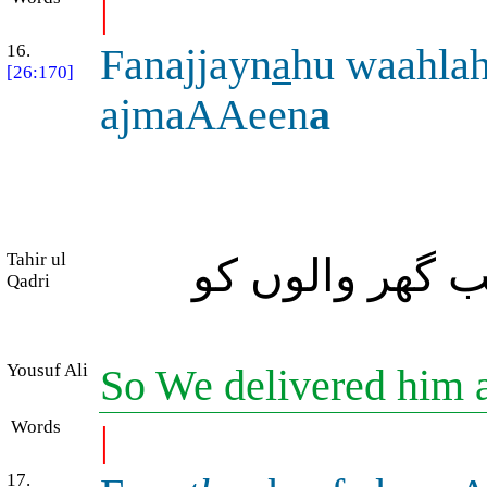
|
16.
Fanajjayn
a
hu waahla
[26:170]
ajmaAAeen
a
Tahir ul
 گھر والوں کو
Qadri
Yousuf Ali
So We delivered him a
Words
|
17.