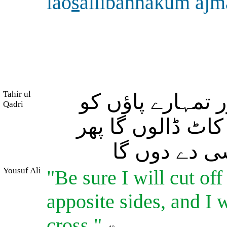
lao
s
allibannakum aj
Tahir ul
ر تمہارے پاؤں کو
Qadri
ٹ ڈالوں گا پھر
ی دے دوں گا
Yousuf Ali
"Be sure I will cut of
apposite sides, and I w
cross."