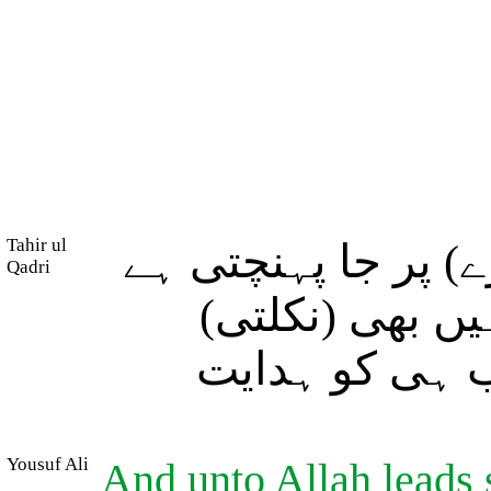
Tahir ul
ے) پر جا پہنچتی ہے
Qadri
یں بھی (نکلتی
سب ہی کو ہدایت
Yousuf Ali
And unto Allah leads s