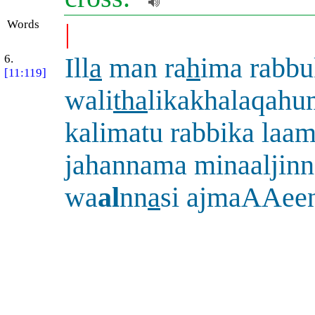
Words
|
6.
Ill
a
man ra
h
ima rabbu
[11:119]
wali
tha
likakhalaqah
kalimatu rabbika laa
jahannama minaaljinn
wa
al
nn
a
si ajmaAAee