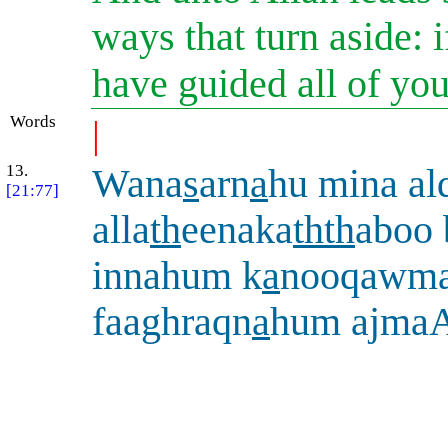
ways that turn aside: 
have guided all of yo
Words
|
13.
Wana
s
arn
a
hu mina a
[21:77]
alla
th
eenaka
thth
aboo 
innahum k
a
nooqawma
faaghraqn
a
hum ajma