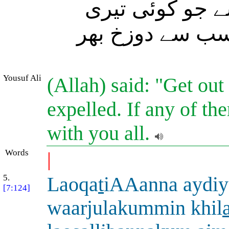
ے جو کوئی تیری
 سب سے دوزخ بھر
Yousuf Ali
(Allah) said: "Get out
expelled. If any of the
with you all.
Words
|
5.
Laoqa
t
iAAanna aydi
[7:124]
waarjulakummin khil