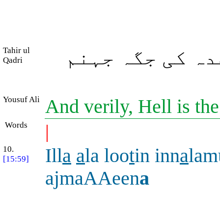
Tahir ul
دہ کی جگہ جہنم
Qadri
Yousuf Ali
And verily, Hell is th
Words
|
10.
Ill
a
a
la loo
t
in inn
a
lam
[15:59]
ajmaAAeen
a