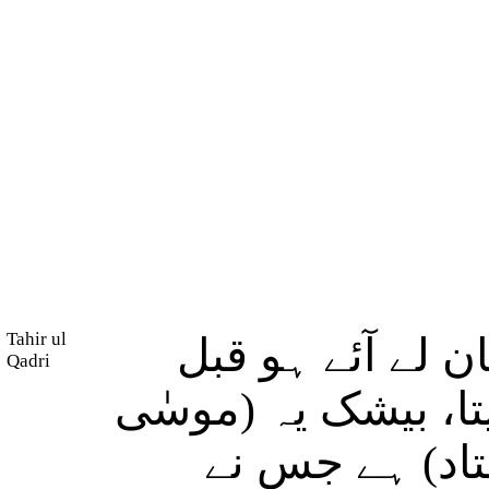
Tahir ul
( لے آئے ہو قبل
Qadri
ا، بیشک یہ (موسٰی
ستاد) ہے جس نے