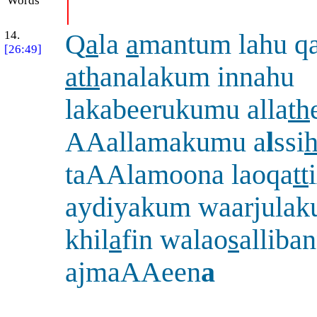
Words
|
14.
Q
a
la
a
mantum lahu qa
[26:49]
ath
analakum innahu
lakabeerukumu alla
th
AAallamakumu a
l
ssi
taAAlamoona laoqa
tt
aydiyakum waarjula
khil
a
fin walao
s
alliba
ajmaAAeen
a