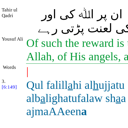
Tahir ul
ان پر اﷲ کی اور
Qadri
کی لعنت پڑتی رہے
Yousuf Ali
Of such the reward is 
Allah, of His angels, 
Words
|
3.
Qul falill
a
hi al
h
ujjatu
[6:149]
alb
a
lighatufalaw sh
a
a
ajmaAAeen
a