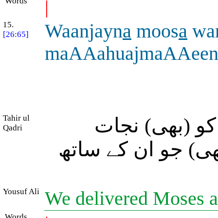
Words
|
15.
Waanjayn
a
moos
a
wa
[26:65]
maAAahuajmaAAee
Tahir ul
کو (بھی) نجات
Qadri
ی) جو ان کے ساتھ
Yousuf Ali
We delivered Moses a
Words