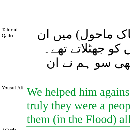
Tahir ul
اک ماحول) میں ان
Qadri
کو جھٹلاتے تھے۔
ھی سو ہم نے ان
Yousuf Ali
We helped him against
truly they were a peo
them (in the Flood) al