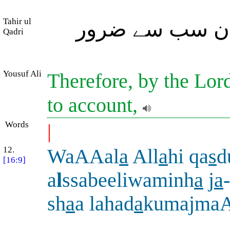
Tahir ul
ن سب سے ضرور
Qadri
Yousuf Ali
Therefore, by the Lord
to account,
Words
|
12.
WaAAal
a
All
a
hi qa
s
d
[16:9]
a
l
ssabeeliwaminh
a
j
a
sh
a
a lahad
a
kumajma