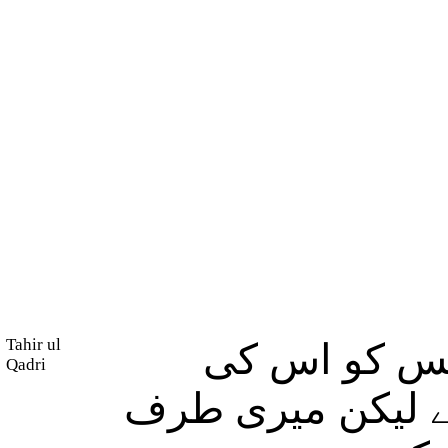
Tahir ul
فس کو اس کی
Qadri
تے لیکن میری طرف