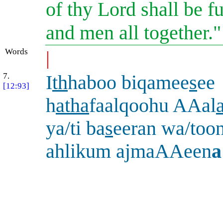
of thy Lord shall be ful
and men all together.
Words
|
7.
I
th
haboo biqamee
s
ee
[12:93]
h
atha
faalqoohu AAal
ya/ti ba
s
eeran wa/toon
ahlikum ajmaAAeen
a