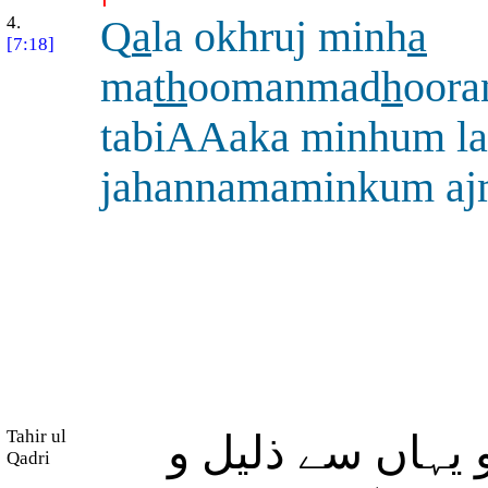
4.
Q
a
la okhruj minh
a
[7:18]
ma
th
oomanmad
h
oora
tabiAAaka minhum l
jahannamaminkum a
Tahir ul
و یہاں سے ذلیل و
Qadri