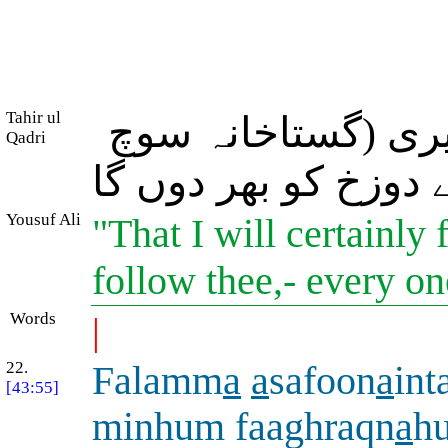
Tahir ul
ری (گستاخانہ سوچ
Qadri
دوزخ کو بھر دوں گا
Yousuf Ali
"That I will certainly 
follow thee,- every o
Words
|
22.
Falamm
a
a
safoon
a
in
[43:55]
minhum faaghraqn
a
h