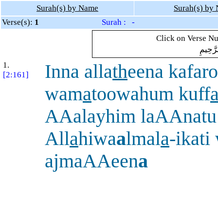
Surah(s) by Name
Surah(s) by
Verse(s):
1
Surah : -
Click on Verse Nu
رَّحِيمِ
1.
Inna alla
th
eena kafar
[2:161]
wam
a
toowahum kuff
AAalayhim laAAnatu
All
a
hiwa
a
lmal
a
-ikati
ajmaAAeen
a