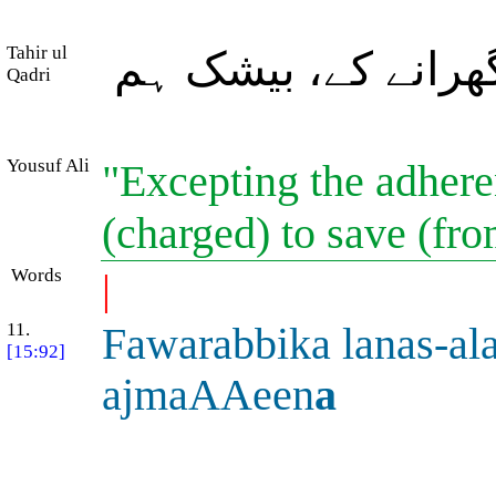
Tahir ul
ھرانے کے، بیشک ہم
Qadri
Yousuf Ali
"Excepting the adhere
(charged) to save (fro
Words
|
11.
Fawarabbika lanas-a
[15:92]
ajmaAAeen
a