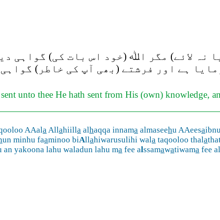
نہ لائے) مگر اﷲ (خود اس بات کی) گواہی دیت
ایا ہے اور فرشتے (بھی آپ کی خاطر) گواہی
 sent unto thee He hath sent from His (own) knowledge, and
qooloo AAal
a
All
a
hiill
a
al
h
aqqa innam
a
almasee
h
u AAees
a
ibn
h
un minhu fa
a
minoo bi
A
ll
a
hiwarusulihi wal
a
taqooloo thal
a
tha
u an yakoona lahu waladun lahu m
a
fee a
l
ssam
a
w
a
tiwam
a
fee al