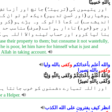
بِاللّهِ حَسِيبًا
اور یتیموں کی (تربیتہً) جانچ اور آزمائش 
ہوشیاری (اور حُسنِ تدبیر) دیکھ لو تو ان ک
اندیشے سے) نہ کھا ڈالو کہ وہ بڑے ہو (کر و
اور جو (خود) نادار ہو اسے (صرف) مناسب حد 
بنا لیا کرو، اور حساب لینے والا اللہ ہی 
ase their property to them; but consume it not wastefully,
he is poor, let him have for himself what is just and
is Allah in taking account.
والله
أعلم
بأعدائكم
وكفى
بالله
وليا
وكفى
بالله
نصيرا
وَاللّهُ أَعْلَمُ بِأَعْدَائِكُمْ وَكَفَى بِاللّهِ وَلِيًّا
وَكَفَى بِاللّهِ نَصِيرًا
اور اللہ تمہارے دشمنوں کو خوب جانتا ہے،
or a Helper.
انظر
كيف
يفترون
على
الله
الكذب