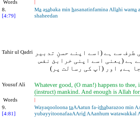
Words
|
8.
M
a
a
sa
baka min
h
asanatinfamina All
a
hi wam
a
[4:79]
shaheedan
Tahir ul Qadri
(طرف سے ہے (اسے اپنے حسنِ تدبیر
ے ہے (یعنی اسے اپنی خرابئ نفس
جا ہے، اور (آپ کی رسالت پر
Yousuf Ali
Whatever good, (O man!) happens to thee, is
(instruct) mankind. And enough is Allah for
Words
|
9.
Wayaqooloona
ta
AAatun fa-i
tha
barazoo min A
[4:81]
yubayyitoonafaaAAri
d
AAanhum watawakkal 