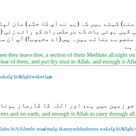
منے) کہتے ہیں کہ (ہم نے آپ کا حکم) مان لیا
ی کہی ہوئی بات کے برعکس رات کو رائے زنی (
 منصوبے بناتے ہیں۔ پس (اے محبوب!) آپ ان سے
 ہے
n they leave thee, a section of them Meditate all night on 
clear of them, and put thy trust in Allah, and enough is Alla
wakaf
a
bi
A
ll
a
hiwakeel
a
n
جو زمین میں ہے، اور اللہ کا کارساز ہونا 
vens and on earth, and enough is Allah to carry through all 
alahu biAAilmihi wa
a
lmal
a
-ikatuyashhadoona wakaf
a
bi
A
ll
a
hi