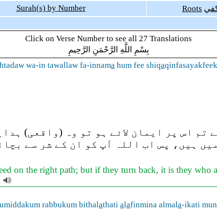
Surah(s) by Number
Roots
في
Click on Verse Number to see all 27 Translations
بِسْمِ اللَّهِ الرَّحْمَنِ الرَّحِيمِ
ihtadaw wa-in tawallaw fa-innam
a
hum fee shiq
a
qinfasayakfee
 تم اس پر ایمان لائے ہو تو وہ (واقعی) ہدا
یں ہیں، پس اب اللہ آپ کو ان کے شر سے بچا
eed on the right path; but if they turn back, it is they who 
.
yumiddakum rabbukum bithal
a
thati
a
l
a
finmina almal
a
-ikati mu