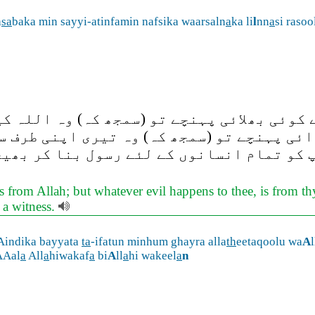
a
sa
baka min sayyi-atinfamin nafsika waarsaln
a
ka li
l
nn
a
si raso
وئی بھلائی پہنچے تو (سمجھ کہ) وہ اللہ کی 
ائی پہنچے تو (سمجھ کہ) وہ تیری اپنی طرف س
آپ کو تمام انسانوں کے لئے رسول بنا کر بھی
 from Allah; but whatever evil happens to thee, is from th
 a witness.
Aindika bayyata
ta
-ifatun minhum ghayra alla
th
eetaqoolu wa
A
l
AAal
a
All
a
hiwakaf
a
bi
A
ll
a
hi wakeel
a
n