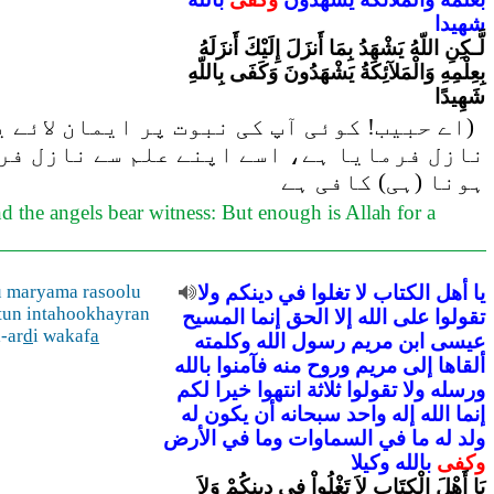
شهيدا
لَّـكِنِ اللّهُ يَشْهَدُ بِمَا أَنزَلَ إِلَيْكَ أَنزَلَهُ
بِعِلْمِهِ وَالْمَلآئِكَةُ يَشْهَدُونَ وَكَفَى بِاللّهِ
شَهِيدًا
اے حبیب! کوئی آپ کی نبوت پر ایمان لائے یا 
نازل فرمایا ہے، اسے اپنے علم سے نازل فرم
ہونا (ہی) کافی ہے
 the angels bear witness: But enough is Allah for a
u maryama rasoolu
ولا
دينكم
في
تغلوا
لا
الكتاب
أهل
يا
tun intahookhayran
تقولوا
على
الله
إلا
الحق
إنما
المسيح
-ar
d
i wakaf
a
عيسى
ابن
مريم
رسول
الله
وكلمته
ألقاها
إلى
مريم
وروح
منه
فآمنوا
بالله
ورسله
ولا
تقولوا
ثلاثة
انتهوا
خيرا
لكم
إنما
الله
إله
واحد
سبحانه
أن
يكون
له
ولد
له
ما
في
السماوات
وما
في
الأرض
وكفى
بالله
وكيلا
يَا أَهْلَ الْكِتَابِ لاَ تَغْلُواْ فِي دِينِكُمْ وَلاَ