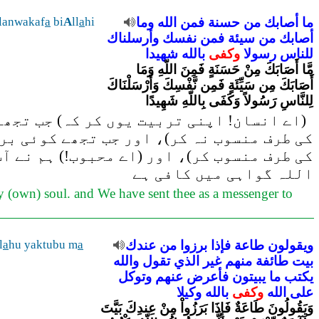
olanwakaf
a
bi
A
ll
a
hi
وما
الله
فمن
حسنة
من
أصابك
ما
أصابك
من
سيئة
فمن
نفسك
وأرسلناك
للناس
رسولا
وكفى
بالله
شهيدا
مَّا أَصَابَكَ مِنْ حَسَنَةٍ فَمِنَ اللّهِ وَمَا
أَصَابَكَ مِن سَيِّئَةٍ فَمِن نَّفْسِكَ وَأَرْسَلْنَاكَ
لِلنَّاسِ رَسُولاً وَكَفَى بِاللّهِ شَهِيدًا
اے انسان! اپنی تربیت یوں کر کہ) جب تجھے ک
کی طرف منسوب نہ کر)، اور جب تجھے کوئی بر
کی طرف منسوب کر)، اور (اے محبوب!) ہم نے )
اللہ گواہی میں کافی ہے
y (own) soul. and We have sent thee as a messenger to
l
a
hu yaktubu m
a
عندك
من
برزوا
فإذا
طاعة
ويقولون
بيت
طائفة
منهم
غير
الذي
تقول
والله
يكتب
ما
يبيتون
فأعرض
عنهم
وتوكل
على
الله
وكفى
بالله
وكيلا
وَيَقُولُونَ طَاعَةٌ فَإِذَا بَرَزُواْ مِنْ عِندِكَ بَيَّتَ