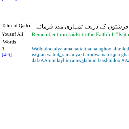
Tahir ul Qadri
 فرشتوں کے ذریعے تمہاری مدد فرمائے
Yousuf Ali
Remember thou saidst to the Faithful: "Is i
Words
|
3.
Wa
i
btaloo alyat
a
m
a
h
att
a
i
tha
balaghoo a
l
nnik
a
[4:6]
isr
a
fan wabid
a
ran an yakbaroowaman k
a
na gha
dafaAAtumilayhim amw
a
lahum faashhidoo AA