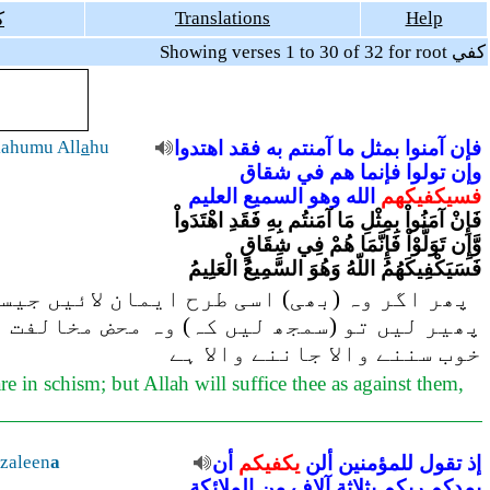
Translations
Help
ك
Showing verses 1 to 30 of 32 for root كفي
kahumu All
a
hu
اهتدوا
فقد
به
آمنتم
ما
بمثل
آمنوا
فإن
وإن
تولوا
فإنما
هم
في
شقاق
فسيكفيكهم
الله
وهو
السميع
العليم
فَإِنْ آمَنُواْ بِمِثْلِ مَا آمَنتُم بِهِ فَقَدِ اهْتَدَواْ
وَّإِن تَوَلَّوْاْ فَإِنَّمَا هُمْ فِي شِقَاقٍ
فَسَيَكْفِيكَهُمُ اللّهُ وَهُوَ السَّمِيعُ الْعَلِيمُ
پھر اگر وہ (بھی) اسی طرح ایمان لائیں جیسے
پھیر لیں تو (سمجھ لیں کہ) وہ محض مخالفت م
خوب سننے والا جاننے والا ہے
are in schism; but Allah will suffice thee as against them,
nzaleen
a
أن
يكفيكم
ألن
للمؤمنين
تقول
إذ
يمدكم
ربكم
بثلاثة
آلاف
من
الملائكة