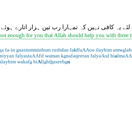
ے یہ کافی نہیں کہ تمہارا رب تین ہزار اتارے ہوئے
t not enough for you that Allah should help you with three
h
a fa-in
a
nastumminhum rushdan fa
i
dfaAAoo ilayhim amw
a
la
niyyan falyastaAAfif waman k
a
nafaqeeran falya/kul bi
a
lmaAAr
alayhim wakaf
a
bi
A
ll
a
hi
h
aseeb
a
n