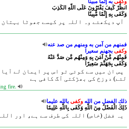
وكفى
به
إثما
مبينا
انظُرْ كَيفَ يَفْتَرُونَ عَلَى اللّهِ الكَذِبَ
وَكَفَى بِهِ إِثْمًا مُّبِينًا
آپ دیکھئے وہ اللہ پر کیسے جھوٹا بہتان با
فمنهم
من
آمن
به
ومنهم
من
صد
عنه
وكفى
بجهنم
سعيرا
فَمِنْهُم مَّنْ آمَنَ بِهِ وَمِنْهُم مَّن صَدَّ عَنْهُ
وَكَفَى بِجَهَنَّمَ سَعِيرًا
پس ان میں سے کوئی تو اس پر ایمان لے آیا 
لئے) دوزخ کی بھڑکتی آگ کافی ہے
ng fire.
ذلك
الفضل
من
الله
وكفى
بالله
عليما
ذَلِكَ الْفَضْلُ مِنَ اللّهِ وَكَفَى بِاللّهِ عَلِيمًا
یہ فضل (خاص) اللہ کی طرف سے ہے، اور اللہ 