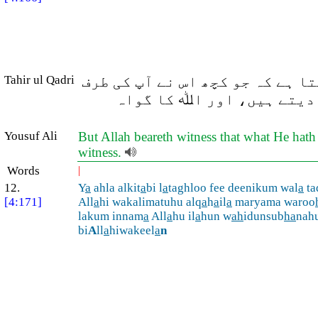
Tahir ul Qadri
(ا ہے کہ جو کچھ اس نے آپ کی طرف
 دیتے ہیں، اور اﷲ کا گواہ
Yousuf Ali
But Allah beareth witness that what He hath
witness.
Words
|
12.
Y
a
ahla alkit
a
bi l
a
taghloo fee deenikum wal
a
ta
[4:171]
All
a
hi wakalimatuhu alq
a
h
a
il
a
maryama waroo
lakum innam
a
All
a
hu il
a
hun w
ah
idunsub
ha
nah
bi
A
ll
a
hiwakeel
a
n