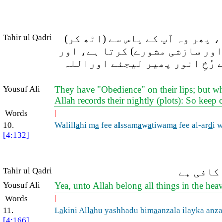
Tahir ul Qadri
، پھر وہ آپ کے پاس سے (اٹھ کر
اور سازشی مشورے) کرتا ہے، اور
 رُخِ انور پھیر لیجئے اوراللہ
Yousuf Ali
They have "Obedience" on their lips; but whe
Allah records their nightly (plots): So keep 
Words
|
10.
Walill
a
hi m
a
fee a
l
ssam
a
w
a
tiwam
a
fee al-ar
d
i 
[4:132]
Tahir ul Qadri
کافی ہے
Yousuf Ali
Yea, unto Allah belong all things in the hea
Words
|
11.
L
a
kini All
a
hu yashhadu bim
a
anzala ilayka anz
[4:166]