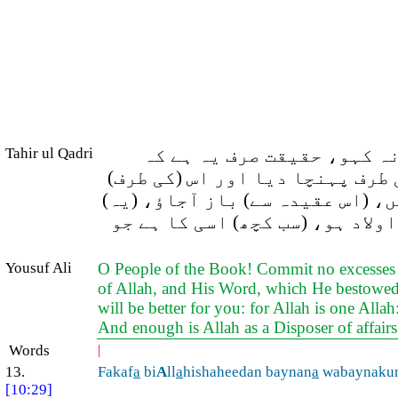
Tahir ul Qadri
نہ کہو، حقیقت صرف یہ ہے کہ
ی طرف پہنچا دیا اور اس (کی طرف
ں، (اس عقیدہ سے) باز آجاؤ، (یہ
لاد ہو، (سب کچھ) اسی کا ہے جو
Yousuf Ali
O People of the Book! Commit no excesses in
of Allah, and His Word, which He bestowed o
will be better for you: for Allah is one All
And enough is Allah as a Disposer of affair
Words
|
13.
Fakaf
a
bi
A
ll
a
hishaheedan baynan
a
wabaynakum
[10:29]