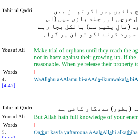
Tahir ul Qadri
 جائیں پھر اگر تم ان میں
ل خرچی اور جلد بازی میں (اس
ہ (مالِ یتیم سے) بالکل بچا رہے
 سپرد کرنے لگو تو ان پر گواہ
Yousuf Ali
Make trial of orphans until they reach the a
nor in haste against their growing up. If the
reasonable. When ye release their property to
Words
|
4.
Wa
A
ll
a
hu aAAlamu bi-aAAd
a
-ikumwakaf
a
bi
A
[4:45]
Tahir ul Qadri
 (بطور) مددگار کافی ہے
Yousuf Ali
But Allah hath full knowledge of your enemi
Words
|
5.
On
th
ur kayfa yaftaroona AAal
a
All
a
hi alka
th
iba