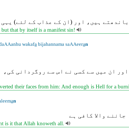
ندھتے ہیں، اور (ان کے عذاب کے لئے) یہی ک
but that by itself is a manifest sin!
daAAanhu wakaf
a
bijahannama saAAeer
a
n
اور ان میں سے کسی نے اس سے روگردانی کی، 
rted their faces from him: And enough is Hell for a burni
aleem
a
n
جاننے والا کافی ہے
t is it that Allah knoweth all.