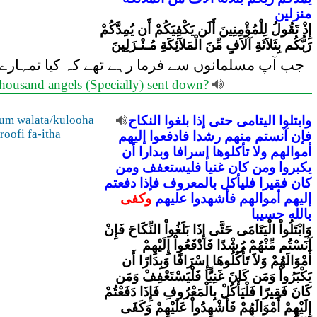
منزلين
إِذْ تَقُولُ لِلْمُؤْمِنِينَ أَلَن يَكْفِيَكُمْ أَن يُمِدَّكُمْ
رَبُّكُم بِثَلاَثَةِ آلاَفٍ مِّنَ الْمَلآئِكَةِ مُـنْـزَلِينَ
جب آپ مسلمانوں سے فرما رہے تھے کہ کیا تمہارے لئ
 thousand angels (Specially) sent down?
hum wal
a
ta/kulooh
a
النكاح
بلغوا
إذا
حتى
اليتامى
وابتلوا
oofi fa-i
tha
فإن
آنستم
منهم
رشدا
فادفعوا
إليهم
أموالهم
ولا
تأكلوها
إسرافا
وبدارا
أن
يكبروا
ومن
كان
غنيا
فليستعفف
ومن
كان
فقيرا
فليأكل
بالمعروف
فإذا
دفعتم
إليهم
أموالهم
فأشهدوا
عليهم
وكفى
بالله
حسيبا
وَابْتَلُواْ الْيَتَامَى حَتَّى إِذَا بَلَغُواْ النِّكَاحَ فَإِنْ
آنَسْتُم مِّنْهُمْ رُشْدًا فَادْفَعُواْ إِلَيْهِمْ
أَمْوَالَهُمْ وَلاَ تَأْكُلُوهَا إِسْرَافًا وَبِدَارًا أَن
يَكْبَرُواْ وَمَن كَانَ غَنِيًّا فَلْيَسْتَعْفِفْ وَمَن
كَانَ فَقِيرًا فَلْيَأْكُلْ بِالْمَعْرُوفِ فَإِذَا دَفَعْتُمْ
إِلَيْهِمْ أَمْوَالَهُمْ فَأَشْهِدُواْ عَلَيْهِمْ وَكَفَى