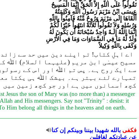
تَقُولُواْ عَلَى اللّهِ إِلاَّ الْحَقِّ إِنَّمَا الْمَسِيحُ
عِيسَى ابْنُ مَرْيَمَ رَسُولُ اللّهِ وَكَلِمَتُهُ
أَلْقَاهَا إِلَى مَرْيَمَ وَرُوحٌ مِّنْهُ فَآمِنُواْ بِاللّهِ
وَرُسُلِهِ وَلاَ تَقُولُواْ ثَلاَثَةٌ انتَهُواْ خَيْرًا لَّكُمْ
إِنَّمَا اللّهُ إِلَـهٌ وَاحِدٌ سُبْحَانَهُ أَن يَكُونَ لَهُ
وَلَدٌ لَّهُ مَا فِي السَّمَاوَات وَمَا فِي الأَرْضِ
وَكَفَى بِاللّهِ وَكِيلاً
اے اہلِ کتاب! تم اپنے دین میں حد سے زائد 
مسیح عیسٰی ابن مریم (علیہما السلام) اﷲ ک)
سے ایک روح ہے۔ پس تم اﷲ اور اس کے رسولوں)
تمہارے لئے بہتر ہے۔ بیشک اﷲ ہی یکتا معبود
کچھ آسمانوں میں ہے اور جو کچھ زمین میں 
ist Jesus the son of Mary was (no more than) a messenger
lah and His messengers. Say not "Trinity" : desist: it
 To Him belong all things in the heavens and on earth.
فكفى
بالله
شهيدا
بيننا
وبينكم
إن
كنا
عن
عبادتكم
لغافلين