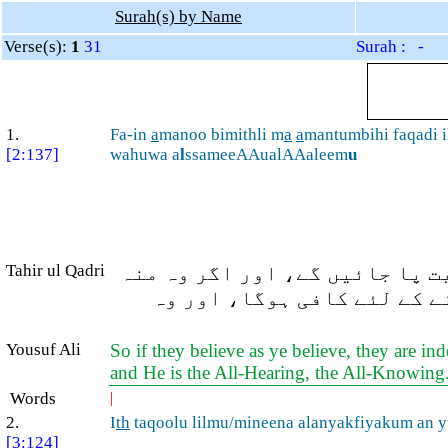
Surah(s) by Name
Verse(s):
1
31
Surah : -
1.
Fa-in
a
manoo bimithli m
a
a
mantumbihi faqadi 
[2:137]
wahuwa a
l
ssameeAAualAAaleem
u
Tahir ul Qadri
یت پا جائیں گے، اور اگر وہ منہ
نے کے لئے کافی ہوگا، اور وہ
Yousuf Ali
So if they believe as ye believe, they are ind
and He is the All-Hearing, the All-Knowing
Words
|
2.
I
th
taqoolu lilmu/mineena alanyakfiyakum an 
[3:124]