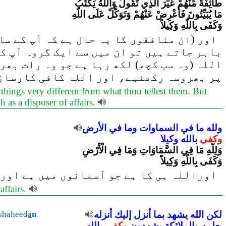
طَآئِفَةٌ مِّنْهُمْ غَيْرَ الَّذِي تَقُولُ وَاللّهُ يَكْتُبُ
مَا يُبَيِّتُونَ فَأَعْرِضْ عَنْهُمْ وَتَوَكَّلْ عَلَى اللّهِ
وَكَفَى بِاللّهِ وَكِيلاً
اور (ان منافقوں کا یہ حال ہے کہ آپ کے سا)
باہر جاتے ہیں تو ان میں سے ایک گروہ آپ ک
اللہ (وہ سب کچھ) لکھ رہا ہے جو وہ رات بھر
پر بھروسہ رکھئیے، اور اللہ کافی کارساز
things very different from what thou tellest them. But
h as a disposer of affairs.
ولله
ما
في
السماوات
وما
في
الأرض
وكفى
بالله
وكيلا
وَلِلّهِ مَا فِي السَّمَاوَاتِ وَمَا فِي الْأَرْضِ
وَكَفَى بِاللّهِ وَكِيلاً
اوراللہ ہی کا ہے جو آسمانوں میں ہے اور 
affairs.
 shaheed
a
n
أنزله
إليك
أنزل
بما
يشهد
الله
لكن
بعلمه
والملائكة
يشهدون
وكفى
بالله