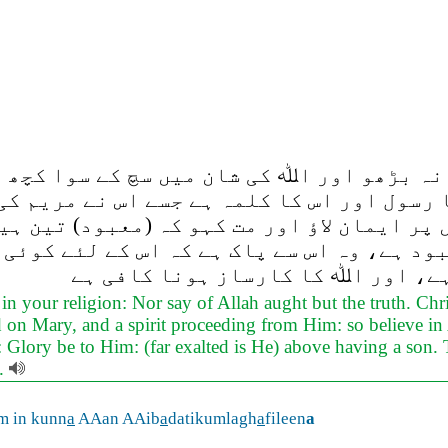
نہ بڑھو اور اﷲ کی شان میں سچ کے سوا کچھ 
ا رسول اور اس کا کلمہ ہے جسے اس نے مریم ک
 پر ایمان لاؤ اور مت کہو کہ (معبود) تین ہی
 ہے، وہ اس سے پاک ہے کہ اس کے لئے کوئی او
ہے، اور اﷲ کا کارساز ہونا کافی ہے
 your religion: Nor say of Allah aught but the truth. Chr
n Mary, and a spirit proceeding from Him: so believe in Al
ah: Glory be to Him: (far exalted is He) above having a son.
s.
 in kunn
a
AAan AAib
a
datikumlagh
a
fileen
a