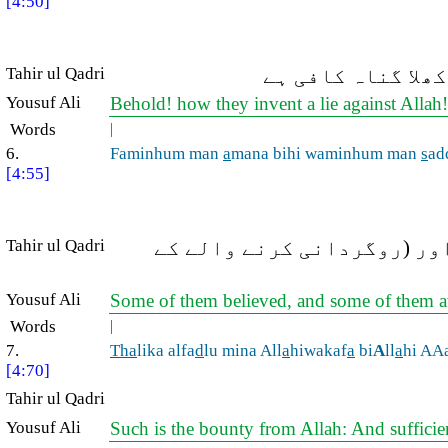
[4:50]
Tahir ul Qadri
ھلا گناہ کافی ہے
Yousuf Ali
Behold! how they invent a lie against Allah! 
Words
|
6.
Faminhum man
a
mana bihi waminhum man
s
ad
[4:55]
Tahir ul Qadri
اور (روگردانی کرنے والے کے
Yousuf Ali
Some of them believed, and some of them ave
Words
|
7.
Tha
lika alfa
d
lu mina All
a
hiwakaf
a
bi
A
ll
a
hi AA
[4:70]
Tahir ul Qadri
Yousuf Ali
Such is the bounty from Allah: And sufficien