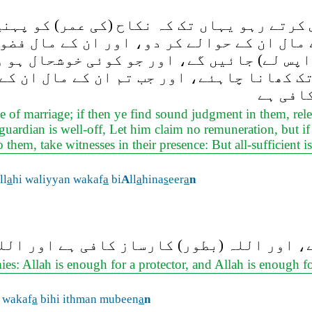
کرتے رہو یہاں تک کہ نکاح (کی عمر) کو پہنچ
ے مال ان کے حوالے کر دو، اور ان کے مال فضو
اپس لے) جائیں گے، اور جو کوئی خوشحال ہو و
تک کھانا چاہئے، اور جب تم ان کے مال ان کے
کافی ہے
ge of marriage; if then ye find sound judgment in them, rele
 guardian is well-off, Let him claim no remuneration, but if 
 them, take witnesses in their presence: But all-sufficient 
ll
a
hi waliyyan wakaf
a
bi
A
ll
a
hina
s
eer
a
n
 اور اللہ (بطور) کارساز کافی ہے اور اللہ
es: Allah is enough for a protector, and Allah is enough f
 wakaf
a
bihi ithman mubeen
a
n