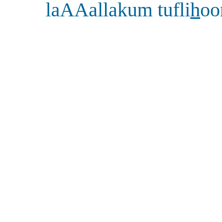
laAAallakum tufli
h
oo