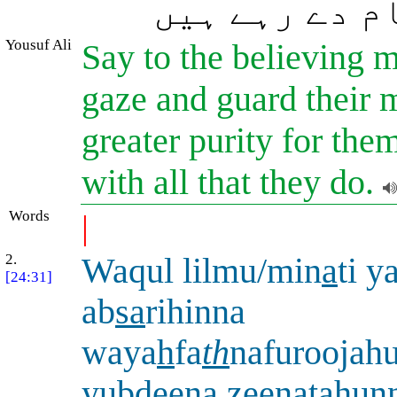
م دے رہے ہیں
Yousuf Ali
Say to the believing m
gaze and guard their 
greater purity for the
with all that they do.
Words
|
2.
Waqul lilmu/min
a
ti y
[24:31]
ab
sa
rihinna
waya
h
fa
th
nafuroojah
yubdeena zeenatahunn