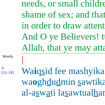
needs, or small child
shame of sex; and that
in order to draw atten
And O ye Believers! t
Allah, that ye may att
Words
|
3.
Wa
i
q
s
id fee mashyika
[31:19]
wa
o
gh
d
u
d
min
s
awtika
al-a
s
w
a
ti la
s
awtual
h
a