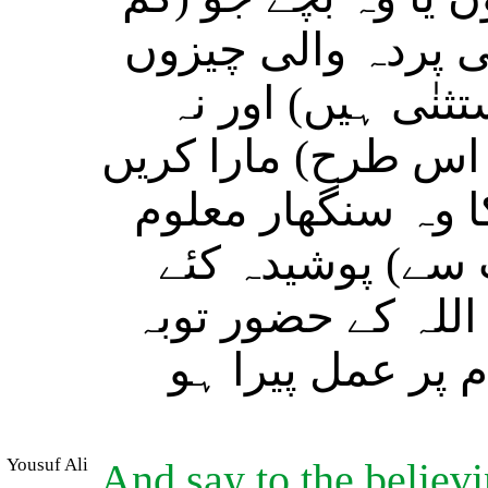
ی پردہ والی چیزوں
ثنٰی ہیں) اور نہ
( اس طرح) مارا کریں
ا وہ سنگھار معلوم
 سے) پوشیدہ کئے
للہ کے حضور توبہ
م پر عمل پیرا ہو
Yousuf Ali
And say to the believ