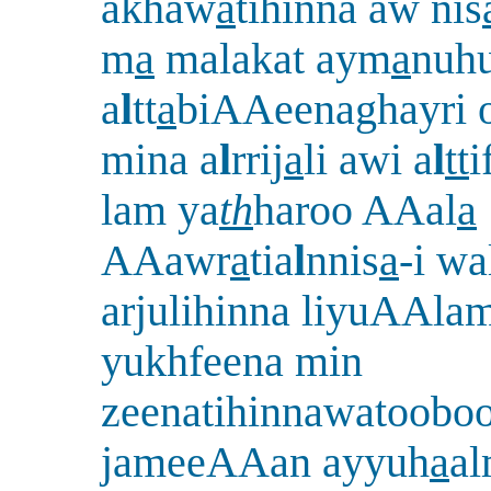
akhaw
a
tihinna aw nis
m
a
malakat aym
a
nuh
a
l
tt
a
biAAeenaghayri ol
mina a
l
rrij
a
li awi a
l
tt
i
lam ya
th
haroo AAal
a
AAawr
a
tia
l
nnis
a
-i wa
arjulihinna liyuAAla
yukhfeena min
zeenatihinnawatooboo
jameeAAan ayyuh
a
a