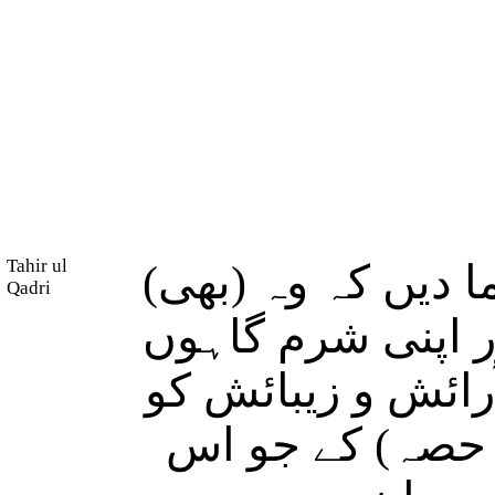
Tahir ul
 دیں کہ وہ (بھی
Qadri
ور اپنی شرم گاہوں
رائش و زیبائش کو
 حصہ) کے جو اس