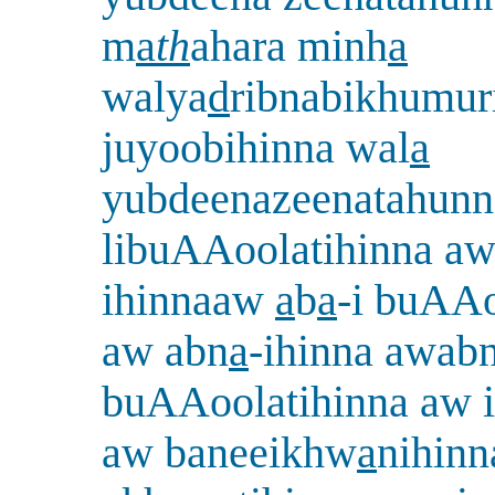
m
a
th
ahara minh
a
walya
d
ribnabikhumur
juyoobihinna wal
a
yubdeenazeenatahunna
libuAAoolatihinna a
ihinnaaw
a
b
a
-i buAAo
aw abn
a
-ihinna awab
buAAoolatihinna aw 
aw baneeikhw
a
nihinn