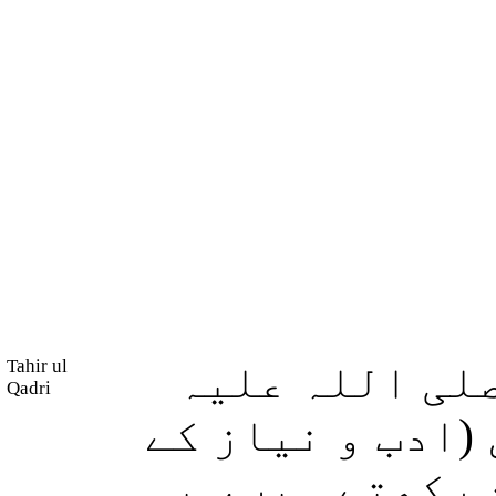
Tahir ul
لی اللہ علیہ
Qadri
(ادب و نیاز کے
 رکھتے ہیں، یہی