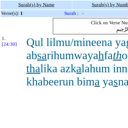
Surah(s) by Name
Surah(s) by Num
Verse(s):
1
Surah : -
Click on Verse Num
لرَّحِيمِ
1.
Qul lilmu/mineena ya
[24:30]
ab
sa
rihumwaya
h
fa
th
o
tha
lika azk
a
lahum inn
khabeerun bim
a
ya
s
n