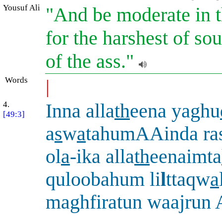
Yousuf Ali
"And be moderate in t
for the harshest of so
of the ass."
Words
|
4.
Inna alla
th
eena yaghu
[49:3]
a
s
w
a
tahumAAinda ras
ol
a
-ika alla
th
eenaimta
quloobahum li
l
ttaqw
a
maghfiratun waajrun