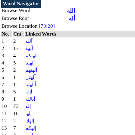
Word Navigator
الله
Browse Word
أله
Browse Root
Browse Location
[73:20]
No.
Cnt
Linked Words
1
2
آلله
2
17
آلهة
3
4
آلهتكم
4
5
آلهتنا
5
2
آلهتهم
6
1
آلهتي
7
1
أآلهتنا
8
5
أإله
9
1
أبالله
10
73
إله
11
16
إلها
12
2
إلهك
13
7
إلهكم