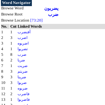
Word Navigator
يضربون
Browse Word
ضرب
Browse Root
Browse Location
[73:20]
No.
Cnt
Linked Words
1
1
أفنضرب
2
3
اضرب
3
1
اضربوه
4
1
تضربوا
5
8
ضرب
6
2
ضربا
7
1
ضربت
8
3
ضربتم
9
3
ضربنا
10
3
ضربوا
11
1
ضربوه
12
2
فاضرب
13
1
فاضربوا