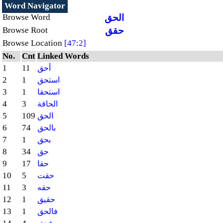
Word Navigator
الحق
Browse Word
حقق
Browse Root
Browse Location
[47:2]
No.
Cnt
Linked Words
1
11
أحق
2
1
استحق
3
1
استحقا
4
3
الحاقة
5
109
الحق
6
74
بالحق
7
1
بحق
8
34
حق
9
17
حقا
10
5
حقت
11
3
حقه
12
1
حقيق
13
1
فالحق