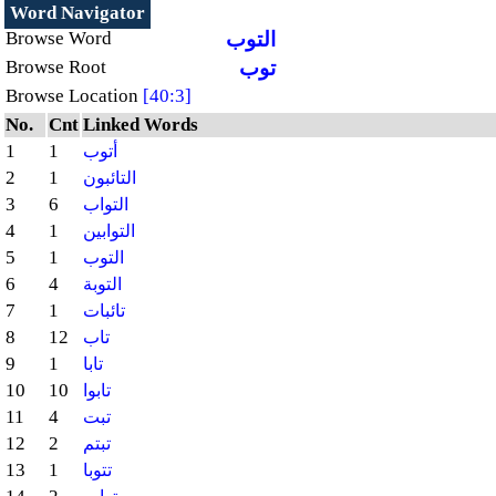
Word Navigator
التوب
Browse Word
توب
Browse Root
Browse Location
[40:3]
No.
Cnt
Linked Words
1
1
أتوب
2
1
التائبون
3
6
التواب
4
1
التوابين
5
1
التوب
6
4
التوبة
7
1
تائبات
8
12
تاب
9
1
تابا
10
10
تابوا
11
4
تبت
12
2
تبتم
13
1
تتوبا