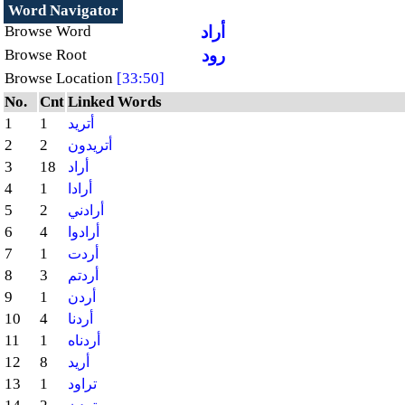
Word Navigator
أراد
Browse Word
رود
Browse Root
Browse Location
[33:50]
No.
Cnt
Linked Words
1
1
أتريد
2
2
أتريدون
3
18
أراد
4
1
أرادا
5
2
أرادني
6
4
أرادوا
7
1
أردت
8
3
أردتم
9
1
أردن
10
4
أردنا
11
1
أردناه
12
8
أريد
13
1
تراود