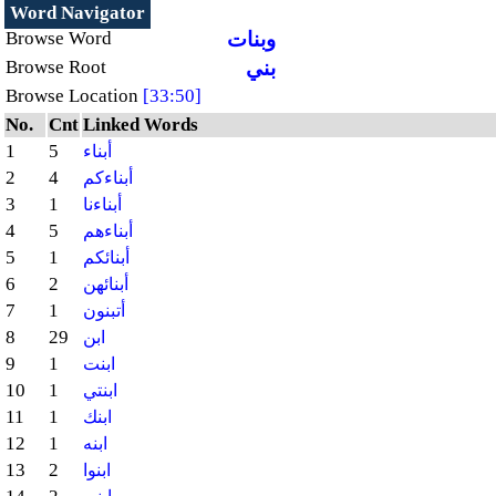
Word Navigator
وبنات
Browse Word
بني
Browse Root
Browse Location
[33:50]
No.
Cnt
Linked Words
1
5
أبناء
2
4
أبناءكم
3
1
أبناءنا
4
5
أبناءهم
5
1
أبنائكم
6
2
أبنائهن
7
1
أتبنون
8
29
ابن
9
1
ابنت
10
1
ابنتي
11
1
ابنك
12
1
ابنه
13
2
ابنوا