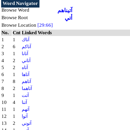
Word Navigator
آتيناهم
Browse Word
أتي
Browse Root
Browse Location
[29:66]
No.
Cnt
Linked Words
1
1
آتاك
2
6
آتاكم
3
1
آتانا
4
2
آتاني
5
2
آتاه
6
1
آتاها
7
8
آتاهم
8
2
آتاهما
9
1
آتت
10
4
آتنا
11
1
آتهم
12
1
آتوا
13
2
آتوني