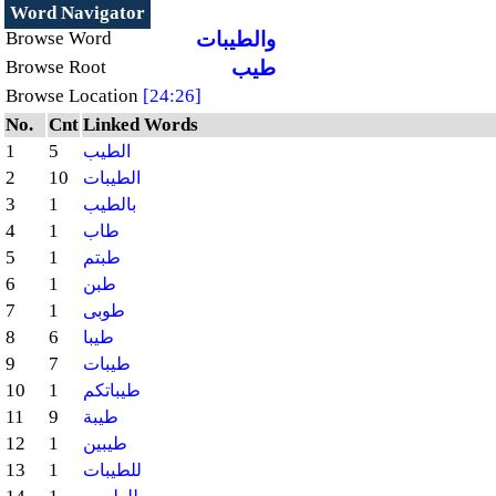
Word Navigator
والطيبات
Browse Word
طيب
Browse Root
Browse Location
[24:26]
No.
Cnt
Linked Words
1
5
الطيب
2
10
الطيبات
3
1
بالطيب
4
1
طاب
5
1
طبتم
6
1
طبن
7
1
طوبى
8
6
طيبا
9
7
طيبات
10
1
طيباتكم
11
9
طيبة
12
1
طيبين
13
1
للطيبات