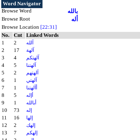
Word Navigator
بالله
Browse Word
أله
Browse Root
Browse Location
[22:31]
No.
Cnt
Linked Words
1
2
آلله
2
17
آلهة
3
4
آلهتكم
4
5
آلهتنا
5
2
آلهتهم
6
1
آلهتي
7
1
أآلهتنا
8
5
أإله
9
1
أبالله
10
73
إله
11
16
إلها
12
2
إلهك
13
7
إلهكم