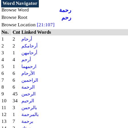
Word Navigator
رحمة
Browse Word
رحم
Browse Root
Browse Location
[21:107]
No.
Cnt
Linked Words
1
2
أرحام
2
2
أرحامكم
3
1
أرحامهن
4
4
أرحم
5
1
ارحمهما
6
6
الأرحام
7
6
الراحمين
8
6
الرحمة
9
45
الرحمن
10
34
الرحيم
11
3
بالرحمن
12
1
بالمرحمة
13
7
برحمة