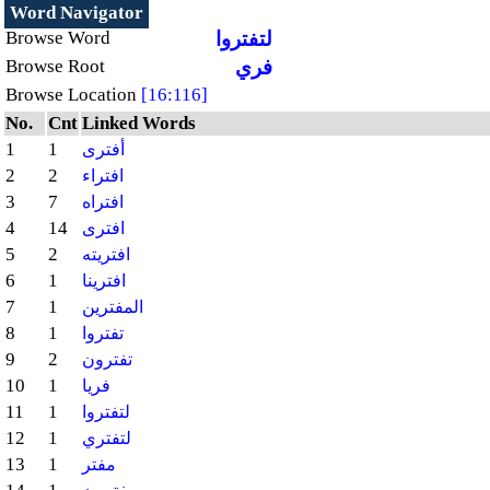
Word Navigator
لتفتروا
Browse Word
فري
Browse Root
Browse Location
[16:116]
No.
Cnt
Linked Words
1
1
أفترى
2
2
افتراء
3
7
افتراه
4
14
افترى
5
2
افتريته
6
1
افترينا
7
1
المفترين
8
1
تفتروا
9
2
تفترون
10
1
فريا
11
1
لتفتروا
12
1
لتفتري
13
1
مفتر