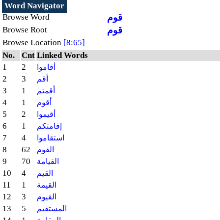
Word Navigator
قوم
Browse Word
قوم
Browse Root
Browse Location
[8:65]
No.
Cnt
Linked Words
1
2
أقاموا
2
3
أقم
3
1
أقمتم
4
1
أقوم
5
2
أقيموا
6
1
إقامتكم
7
4
استقاموا
8
62
القوم
9
70
القيامة
10
4
القيم
11
1
القيمة
12
3
القيوم
13
5
المستقيم