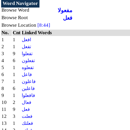
Word Navigator
مفعولا
Browse Word
فعل
Browse Root
Browse Location
[8:44]
No.
Cnt
Linked Words
1
1
افعل
2
1
تفعل
3
9
تفعلوا
4
6
تفعلون
5
1
تفعلوه
6
1
فاعل
7
1
فاعلون
8
6
فاعلين
9
1
فافعلوا
10
2
فعال
11
9
فعل
12
3
فعلت
13
1
فعلتك