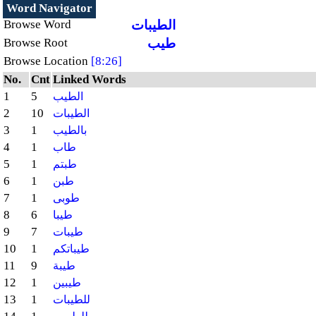
Word Navigator
الطيبات
Browse Word
طيب
Browse Root
Browse Location
[8:26]
No.
Cnt
Linked Words
1
5
الطيب
2
10
الطيبات
3
1
بالطيب
4
1
طاب
5
1
طبتم
6
1
طبن
7
1
طوبى
8
6
طيبا
9
7
طيبات
10
1
طيباتكم
11
9
طيبة
12
1
طيبين
13
1
للطيبات