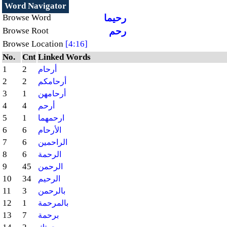
Word Navigator
رحيما
Browse Word
رحم
Browse Root
Browse Location
[4:16]
No.
Cnt
Linked Words
1
2
أرحام
2
2
أرحامكم
3
1
أرحامهن
4
4
أرحم
5
1
ارحمهما
6
6
الأرحام
7
6
الراحمين
8
6
الرحمة
9
45
الرحمن
10
34
الرحيم
11
3
بالرحمن
12
1
بالمرحمة
13
7
برحمة