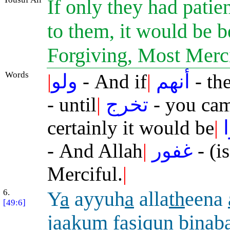
If only they had patie
to them, it would be b
Forgiving, Most Merc
Words
|
ولو
- And if
|
أنهم
- th
- until
|
تخرج
- you cam
certainly it would be
|
- And Allah
|
غفور
- (i
Merciful.
|
6.
Y
a
ayyuh
a
alla
th
eena
[49:6]
j
a
akum f
a
siqun binab