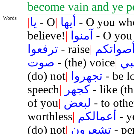
become vain and ye p
Words
|
يا
- O
|
أيها
- O you who
believe!
|
آمنوا
- O you
ترفعوا
- raise
|
صواتكم
صوت
- (the) voice
|
بي
(do) not
|
تجهروا
- be l
speech
|
كجهر
- like (t
of you
|
لبعض
- to othe
worthless
|
أعمالكم
- y
(do) not
|
تشعرون
- pe