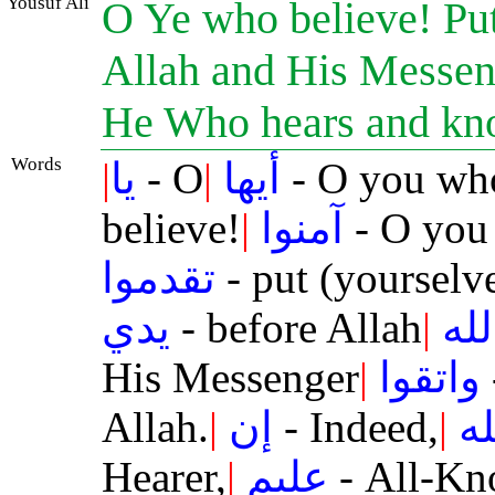
Yousuf Ali
O Ye who believe! Put
Allah and His Messenge
He Who hears and kno
Words
|
يا
- O
|
أيها
- O you who
believe!
|
آمنوا
- O you
تقدموا
- put (yourselv
يدي
- before Allah
|
لله
His Messenger
|
واتقوا
Allah.
|
إن
- Indeed,
|
له
Hearer,
|
عليم
- All-Kn