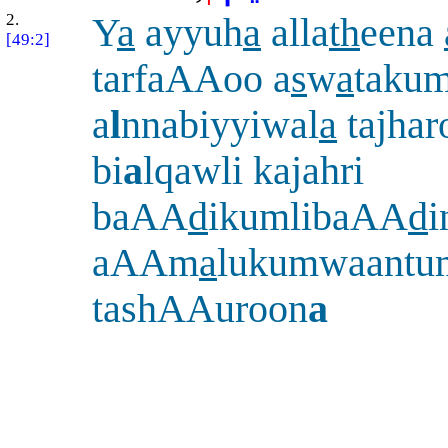
2.
Y
a
ayyuh
a
alla
th
eena
[49:2]
tarfaAAoo a
s
w
a
taku
a
l
nnabiyyiwal
a
tajhar
bi
a
lqawli kajahri
baAA
d
ikumlibaAA
d
i
aAAm
a
lukumwaantu
tashAAuroon
a