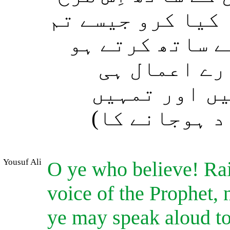
 کیا کرو جیسے تم
ے ساتھ کرتے ہو
(ے اعمال ہی
(ں اور تمہیں
(د ہوجانے کا
Yousuf Ali
O ye who believe! Rai
voice of the Prophet, 
ye may speak aloud to