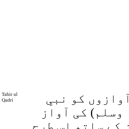
Tahir ul
وازوں کو نبیِ
Qadri
 وسلم) کی آواز
 کے ساتھ اِس طرح