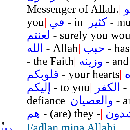
Messenger of Allah.
|
و
you
|
في
- in
|
كثير
- m
لعنتم
- surely you woul
الله
- Allah
|
حبب
- has
- the Faith
|
وزينه
- and
قلوبكم
- your hearts
|
إليكم
- to you
|
الكفر
- 
defiance
|
والعصيان
- a
هم
- (are) they -
|
شدون
8.
Fa
d
lan mina All
a
hi
[49:8]