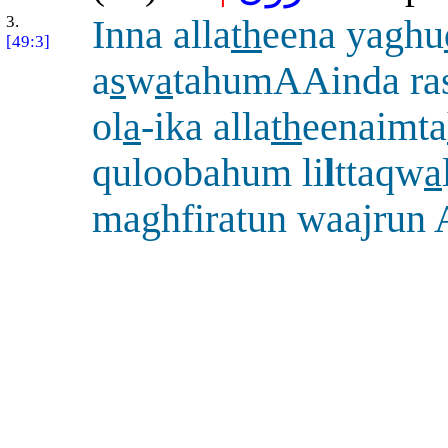
3.
Inna alla
th
eena yaghu
[49:3]
a
s
w
a
tahumAAinda ras
ol
a
-ika alla
th
eenaimta
quloobahum li
l
ttaqw
a
maghfiratun waajrun