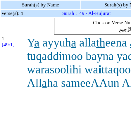
Surah(s) by Name
Surah(s) by
Verse(s):
1
Surah : 49 - Al-Hujurat
Click on Verse Num
لرَّحِيمِ
1.
Y
a
ayyuh
a
alla
th
eena
[49:1]
tuqaddimoo bayna yad
warasoolihi wa
i
ttaqoo
All
a
ha sameeAAun A