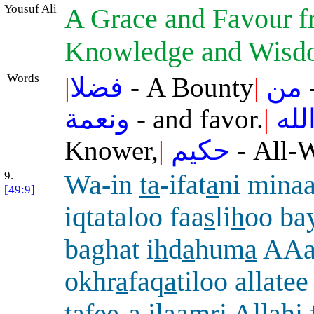
Yousuf Ali
A Grace and Favour fr
Knowledge and Wis
Words
|
فضلا
- A Bounty
|
من
-
ونعمة
- and favor.
|
لله
Knower,
|
حكيم
- All-W
9.
Wa-in
ta
-ifat
a
ni mina
[49:9]
iqtataloo faa
s
li
h
oo ba
baghat i
h
d
a
hum
a
AAa
okhr
a
faq
a
tiloo allate