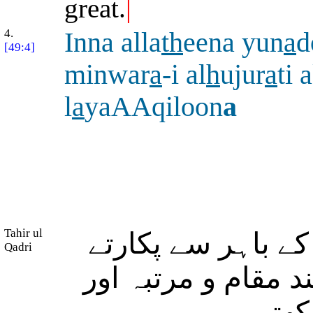
great.
|
4.
Inna alla
th
eena yun
a
d
[49:4]
minwar
a
-i al
h
ujur
a
ti
l
a
yaAAqiloon
a
Tahir ul
 باہر سے پکارتے
Qadri
د مقام و مرتبہ اور
کھتے