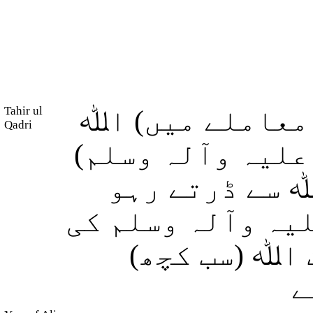
Tahir ul
معاملے میں) اﷲ
Qadri
 علیہ وآلہ وسلم
ﷲ سے ڈرتے رہو
(یہ وآلہ وسلم کی
ک اﷲ (سب کچھ
ے