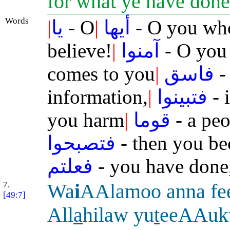
for what ye have don
Words
|
يا
- O
|
أيها
- O you who
believe!
|
آمنوا
- O you
comes to you
|
فاسق
-
information,
|
فتبينوا
- 
you harm
|
قوما
- a peo
فتصبحوا
- then you b
فعلتم
- you have done
7.
Wa
i
AAlamoo anna fe
[49:7]
All
a
hilaw yu
t
eeAAuk