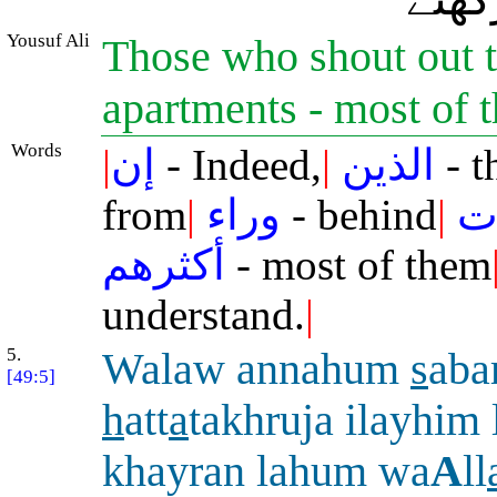
Yousuf Ali
Those who shout out t
apartments - most of 
Words
|
إن
- Indeed,
|
الذين
- t
from
|
وراء
- behind
|
ت
أكثرهم
- most of them
understand.
|
5.
Walaw annahum
s
aba
[49:5]
h
att
a
takhruja ilayhim 
khayran lahum wa
A
ll