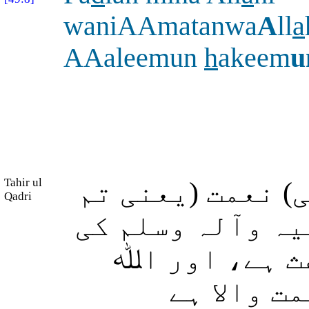
waniAAmatanwa
A
ll
a
AAaleemun
h
akeem
u
Tahir ul
( نعمت (یعنی تم
Qadri
لیہ وآلہ وسلم کی
ث ہے، اور اﷲ
ت والا ہے