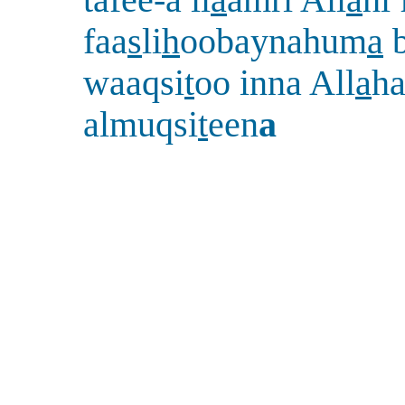
tafee-a il
a
amri All
a
hi 
faa
s
li
h
oobaynahum
a
b
waaqsi
t
oo inna All
a
h
almuqsi
t
een
a