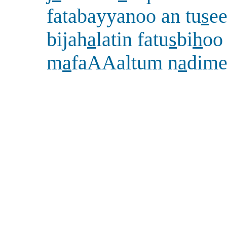
fatabayyanoo an tu
s
e
bijah
a
latin fatu
s
bi
h
oo
m
a
faAAaltum n
a
dime