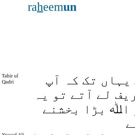
ra
h
eem
un
Tahir ul
یہاں تک کہ آپ
Qadri
یف لے آتے تو یہ
ر اﷲ بڑا بخشنے
ے
Yousuf Ali