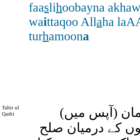
faa
s
li
h
oobayna akha
wa
i
ttaqoo All
a
ha laA
tur
h
amoon
a
Tahir ul
مان (آپس میں
Qadri
یوں کے درمیان صلح