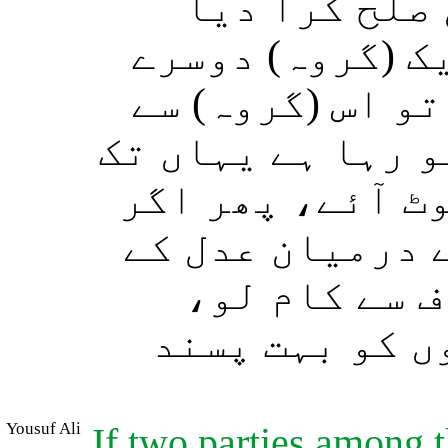
 صلح کرا دیا
ک (گروہ) دوسرے
و اس (گروہ) سے
و رہا ہے یہاں تک
وٹ آئے، پھر اگر
 درمیان عدل کے
اف سے کام لو
 کو بہت پسند
Yousuf Ali
If two parties among th