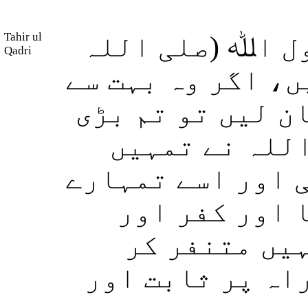
Tahir ul
ل اﷲ (صلی اللہ
Qadri
ں، اگر وہ بہت سے
ن لیں تو تم بڑی
اللہ نے تمہیں
 اور اسے تمہارے
 اور کفر اور
یں متنفر کر
اہ پر ثابت اور