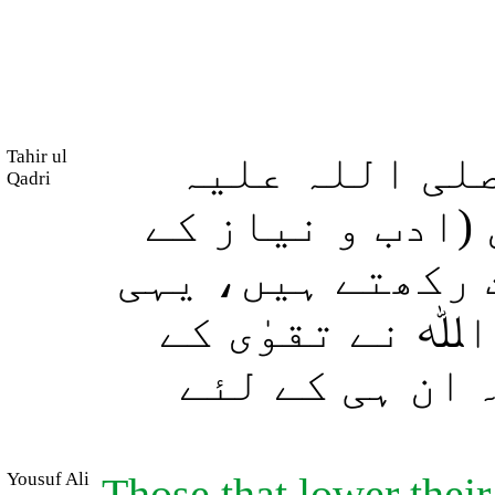
Tahir ul
لی اللہ علیہ
Qadri
(ادب و نیاز کے
 رکھتے ہیں، یہی
اﷲ نے تقوٰی کے
 ان ہی کے لئے
Yousuf Ali
Those that lower their