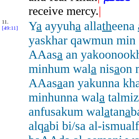
receive mercy.
|
11.
Y
a
ayyuh
a
alla
th
eena
[49:11]
yaskhar qawmun min
AAas
a
an yakoonook
minhum wal
a
nis
a
on 
AAas
a
an yakunna kh
minhunna wal
a
talmi
anfusakum wal
a
tan
a
b
alq
a
bi bi/sa al-ismua