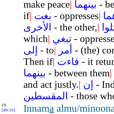
make peace
|
بينهما
- be
if
|
بغت
- oppresses
|
ما
الأخرى
- the other,
|
لوا
which
|
تبغي
- oppress
إلى
- to
|
أمر
- (the) c
Then if
|
فاءت
- it retu
بينهما
- between them
|
and act justly.
|
إن
- In
المقسطين
- those who
10.
Innam
a
almu/minoona
[49:10]