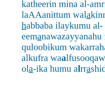
katheerin mina al-amr
laAAanittum wal
a
kin
h
abbaba ilaykumu al-
eem
a
nawazayyanahu 
quloobikum wakarrah
alkufra wa
a
lfusooqa
ol
a
-ika humu a
l
rr
a
shi