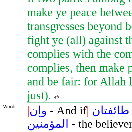
make ye peace between
transgresses beyond b
fight ye (all) against t
complies with the com
complies, then make p
and be fair: for Allah
just).
Words
|
وإن
- And if
|
طائفتان
المؤمنين
- the believe