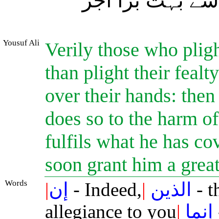
سے بہت بڑا اجر
Yousuf Ali
Verily those who plight
than plight their fealt
over their hands: then
does so to the harm o
fulfils what he has co
soon grant him a gre
Words
|
إن
- Indeed,
|
الذين
- t
allegiance to you
|
إنما