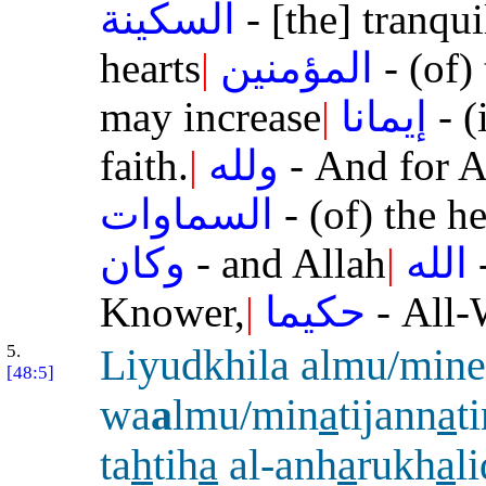
السكينة
- [the] tranqui
hearts
|
المؤمنين
- (of)
may increase
|
إيمانا
- (
faith.
|
ولله
- And for A
السماوات
- (of) the h
وكان
- and Allah
|
الله
-
Knower,
|
حكيما
- All-
5.
Liyudkhila almu/min
[48:5]
wa
a
lmu/min
a
tijann
a
t
ta
h
tih
a
al-anh
a
rukh
a
l