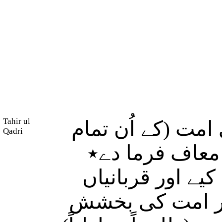
Tahir ul
مت (کے اُن تمام
Qadri
 معاف فرما دے٭
(ے اور قربانیاں
اور امت کی بخشش