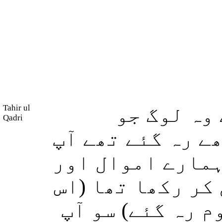
Tahir ul
وہ لوگ جو
Qadri
( رہ گئے تھے آپ
 ہمارے اموال اور
کر رکھا تھا (اس
م رہ گئے) سو آپ