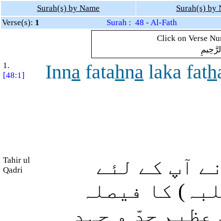
Surah(s) by Name
Surah(s) by
Verse(s):
1
Surah : 48 - Al-Fath
Click on Verse Num
لرَّحِيمِ
1.
Inn
a
fata
h
n
a
laka fat
h
[48:1]
Tahir ul
(ے آپ کے لئے
Qadri
(بہ) کا فیصلہ
عظیم جدّ و جہد