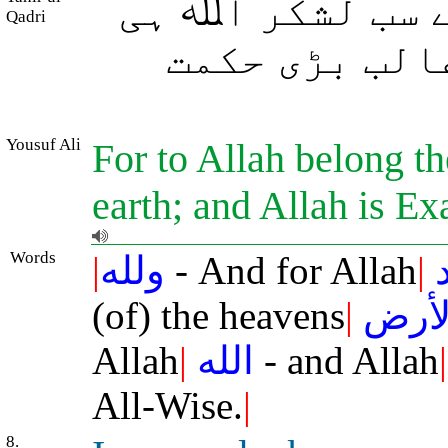
 سب لشکر اﷲ ہی
Qadri
الب بڑی حکمت
Yousuf Ali
For to Allah belong th
earth; and Allah is Ex
Words
|
ولله
- And for Allah
|
(of) the heavens
|
لأرض
Allah
|
الله
- and Allah
|
All-Wise.
|
8.