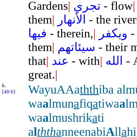
Gardens
|
تجري
- flow
|
them
|
الأنهار
- the river
فيها
- therein,
|
ويكفر
-
them
|
سيئاتهم
- their 
that
|
عند
- with
|
الله
- 
great.
|
6.
WayuAAa
thth
iba alm
[48:6]
wa
a
lmun
a
fiq
a
tiwa
a
lm
wa
a
lmushrik
a
ti
a
l
thth
a
nneenabi
A
ll
a
h