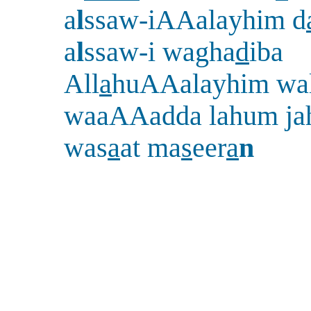
a
l
ssaw-iAAalayhim d
a
l
ssaw-i wagha
d
iba
All
a
huAAalayhim w
waaAAadda lahum ja
was
a
at ma
s
eer
a
n