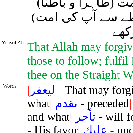
 (ظاہراً و باطناً
سطے سے آپ کی امت
کھے
Yousuf Ali
That Allah may forgive
those to follow; fulfil
thee on the Straight 
Words
|
ليغفر
- That may forg
what
|
تقدم
- preceded
|
and what
|
تأخر
- will 
- His favor
|
عليك
- up