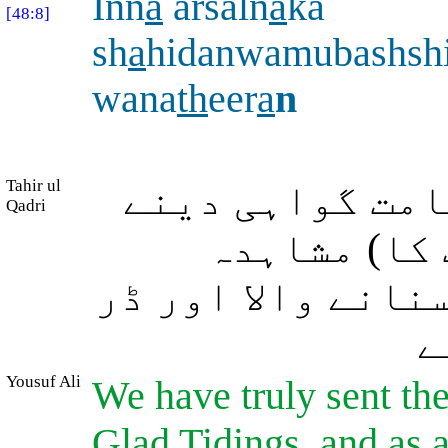
Inn
a
arsaln
a
ka
[48:8]
sh
a
hidanwamubashsh
wana
th
eer
a
n
Tahir ul
امت گواہی دینے
Qadri
 کا) مشاہدہ
نانے والا اور ڈر
ے
Yousuf Ali
We have truly sent the
Glad Tidings, and as 