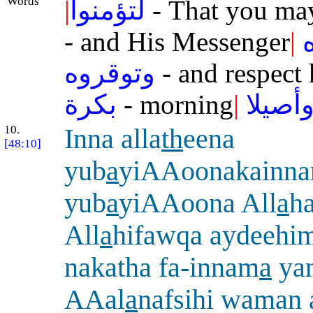
Words
|
لتؤمنوا
- That you may
- and His Messenger
|
وتوقروه
- and respect
بكرة
- morning
|
أصيلا
10.
Inna alla
th
eena
[48:10]
yub
a
yiAAoonakainn
yub
a
yiAAoona All
a
h
All
a
hifawqa aydeehi
nakatha fa-innam
a
ya
AAal
a
nafsihi waman