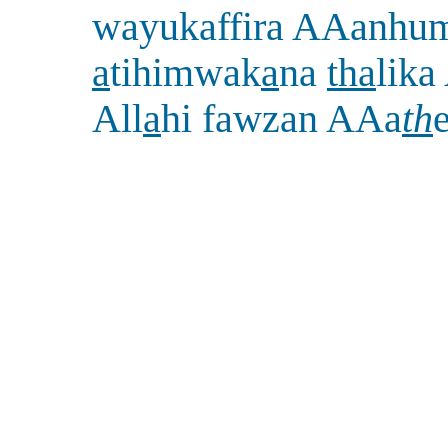
wayukaffira AAanhum
a
tihimwak
a
na
tha
lika
All
a
hi fawzan AAa
th