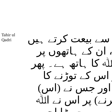
Tahir ul
(ے بیعت کرتے ہیں
Qadri
ان کے ہاتھوں پر
(کا ہاتھ ہے۔ پھر
س کے توڑنے کا
ا اور جس نے (اس
رنے) پر اس نے اﷲ