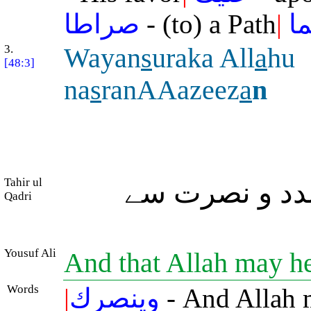
صراطا
- (to) a Path
|
ا
3.
Wayan
s
uraka All
a
hu
[48:3]
na
s
ranAAazeez
a
n
Tahir ul
دد و نصرت سے
Qadri
Yousuf Ali
And that Allah may he
Words
|
وينصرك
- And Allah 