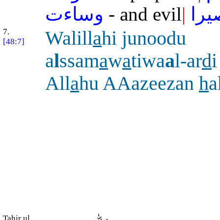
وساءت
- and evil
|
يرا
7.
Walill
a
hi junoodu
[48:7]
a
l
ssam
a
w
a
tiwa
a
l-ar
d
All
a
hu AAazeezan
h
a
Tahir ul