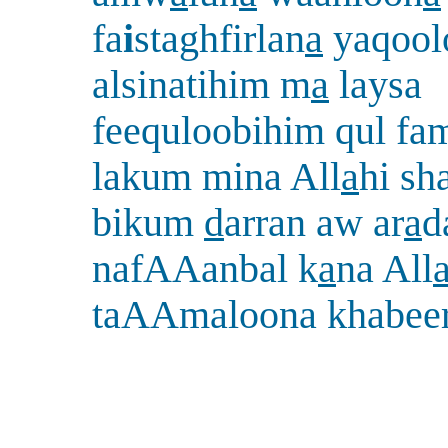
fa
i
staghfirlan
a
yaqool
alsinatihim m
a
laysa
feequloobihim qul fa
lakum mina All
a
hi sh
bikum
d
arran aw ar
a
d
nafAAanbal k
a
na All
taAAmaloona khabee