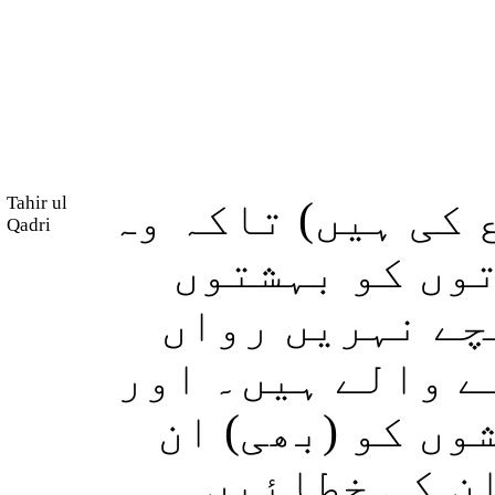
Tahir ul
(کی ہیں) تاکہ وہ
Qadri
وں کو بہشتوں
چے نہریں رواں
ے والے ہیں۔ اور
(ں کو (بھی) ان
ان کی خطائیں