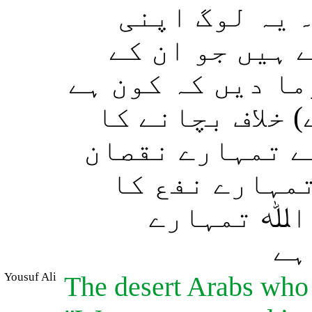
 یہ لوگ اپنی
 ہیں جو ان کے
ما دیں کہ کون ہے
 خلاف بچانے کا
ے تمہارے نقصان
تمہارے نفع کا
 اﷲ تمہارے
ہے
Yousuf Ali
The desert Arabs who 