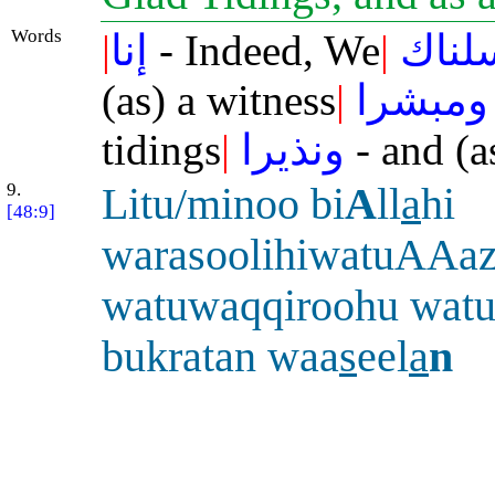
Words
|
إنا
- Indeed, We
|
لناك
(as) a witness
|
ومبشرا
tidings
|
ونذيرا
- and (a
9.
Litu/minoo bi
A
ll
a
hi
[48:9]
warasoolihiwatuAAaz
watuwaqqiroohu watu
bukratan waa
s
eel
a
n