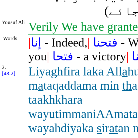
جائے
Yousuf Ali
Verily We have grante
Words
|
إنا
- Indeed,
|
فتحنا
- We
you
|
فتحا
- a victory
|
ا
2.
Liyaghfira laka All
a
h
[48:2]
m
a
taqaddama min
th
a
taakhkhara
wayutimmaniAAmata
wayahdiyaka
s
ir
at
an 