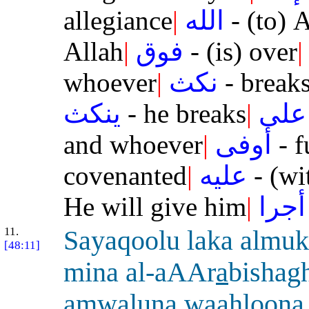
allegiance
|
الله
- (to) A
Allah
|
فوق
- (is) over
|
whoever
|
نكث
- breaks
ينكث
- he breaks
|
على
and whoever
|
أوفى
- f
covenanted
|
عليه
- (wi
He will give him
|
أجرا
11.
Sayaqoolu laka almuk
[48:11]
mina al-aAAr
a
bishag
amw
a
lun
a
waahloon
a