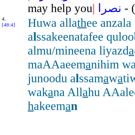
may help you
|
نصرا
- 
4.
Huwa alla
th
ee anzala
[48:4]
a
l
ssakeenatafee quloo
almu/mineena liyazd
a
maAAaeem
a
nihim wal
junoodu a
l
ssam
a
w
a
ti
wak
a
na All
a
hu AAal
h
akeem
a
n