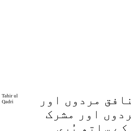
Tahir ul
نافق مردوں اور
Qadri
دوں اور مشرک
ے ساتھ بُری