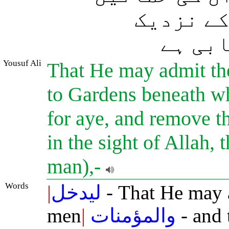
کے نزدیک
(بی ہے
Yousuf Ali
That He may admit t
to Gardens beneath whi
for aye, and remove the
in the sight of Allah,
man),-
Words
|
ليدخل
- That He may 
men
|
والمؤمنات
- and 