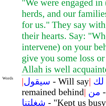
"We were engaged in (
herds, and our familie
for us." They say with
their hearts. Say: "Wh
intervene) on your beha
give you some loss or
Allah is well acquaint
Words
|
سيقول
- Will say
|
لك
remained behind
|
من
-
شغلتنا
- "Kept us busy