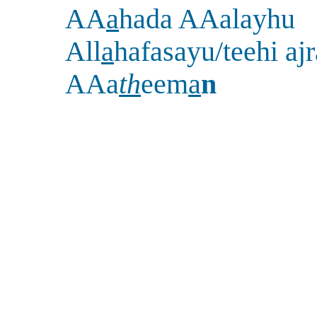
AA
a
hada AAalayhu
All
a
hafasayu/teehi aj
AAa
th
eem
a
n