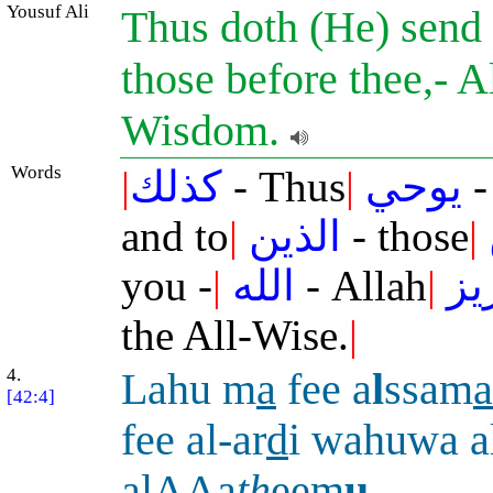
Yousuf Ali
Thus doth (He) send i
those before thee,- A
Wisdom.
Words
|
كذلك
- Thus
|
يوحي
-
and to
|
الذين
- those
|
you -
|
الله
- Allah
|
يز
the All-Wise.
|
4.
Lahu m
a
fee a
l
ssam
a
[42:4]
fee al-ar
d
i wahuwa a
alAAa
th
eem
u