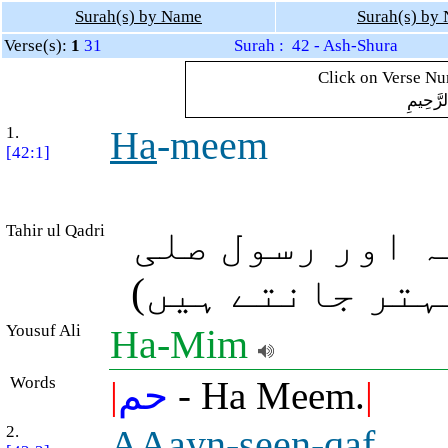
Surah(s) by Name
Surah(s) by
Verse(s):
1
31
Surah : 42 - Ash-Shura
Click on Verse Num
لرَّحِيمِ
1.
Ha
-meem
[42:1]
Tahir ul Qadri
 اور رسول صلی
بہتر جانتے ہیں
Yousuf Ali
Ha-Mim
Words
|
حم
- Ha Meem.
|
2.
AAayn-seen-q
a
f