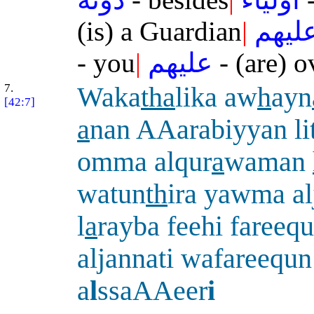
(is) a Guardian
|
ليهم
- you
|
عليهم
- (are) 
7.
Waka
tha
lika aw
h
ayn
[42:7]
a
nan AAarabiyyan li
omma alqur
a
waman
watun
th
ira yawma a
l
a
rayba feehi fareequ
aljannati wafareequn
a
l
ssaAAeer
i