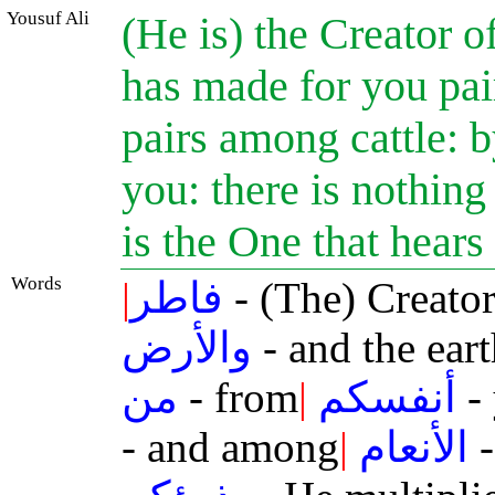
Yousuf Ali
(He is) the Creator o
has made for you pa
pairs among cattle: 
you: there is nothin
is the One that hears
Words
|
فاطر
- (The) Creato
والأرض
- and the eart
من
- from
|
أنفسكم
- 
- and among
|
الأنعام
-