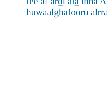
fee al-ar
d
i al
a
inna A
huwaalghafooru a
l
rr