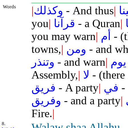
Words
|
وكذلك
- And thus
|
نا
you
|
قرآنا
- a Quran
|
you may warn
|
أم
- (
towns,
|
ومن
- and wh
وتنذر
- and warn
|
يوم
Assembly,
|
لا
- (there 
فريق
- A party
|
في
- 
وفريق
- and a party
|
Fire.
|
8.
Walaw sh
a
a All
a
hu