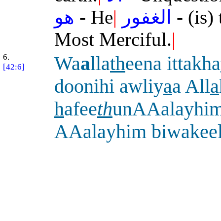
هو
- He
|
الغفور
- (is)
Most Merciful.
|
6.
Wa
a
lla
th
eena ittakha
[42:6]
doonihi awliy
a
a All
a
h
afee
th
unAAalayhi
AAalayhim biwakee