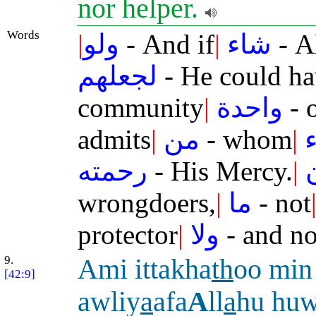
nor helper.
Words
|
ولو
- And if
|
شاء
- A
لجعلهم
- He could h
community
|
واحدة
- 
admits
|
من
- whom
|
رحمته
- His Mercy.
|
wrongdoers,
|
ما
- not
protector
|
ولا
- and no
9.
Ami ittakha
th
oo min
[42:9]
awliy
a
afa
A
ll
a
hu huw