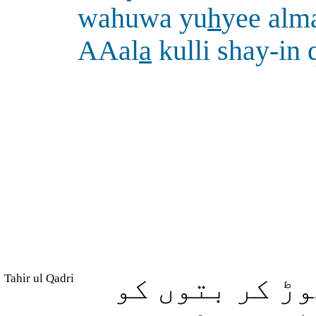
wahuwa yu
h
yee alm
AAal
a
kulli shay-in 
Tahir ul Qadri
ڑ کر بتوں کو