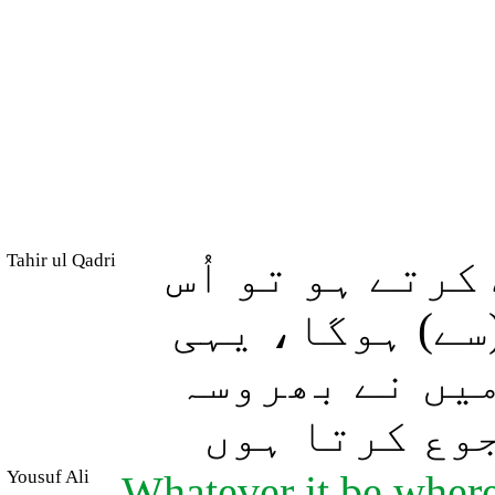
Tahir ul Qadri
کرتے ہو تو اُس
سے) ہوگا، یہی
میں نے بھروسہ
جوع کرتا ہوں
Yousuf Ali
Whatever it be wherei