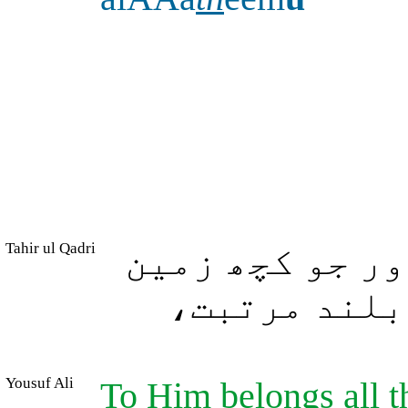
Tahir ul Qadri
ر جو کچھ زمین
ہ بلند مرتبت
Yousuf Ali
To Him belongs all th