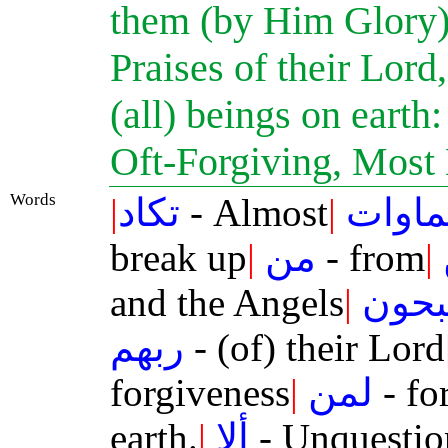
them (by Him Glory):
Praises of their Lord
(all) beings on earth
Oft-Forgiving, Most
Words
|
تكاد
- Almost
|
ماوات
break up
|
من
- from
|
and the Angels
|
حون
ربهم
- (of) their Lord
forgiveness
|
لمن
- fo
earth.
|
ألا
- Unquestio