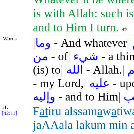
is with Allah: such i
and to Him I turn.
Words
|
وما
- And whatever
|
من
- of
|
شيء
- a thi
(is) to
|
الله
- Allah.
|
م
- my Lord,
|
عليه
- up
وإليه
- and to Him
|
ب
11.
F
at
iru a
l
ssam
a
w
a
tiw
[42:11]
jaAAala lakum min 