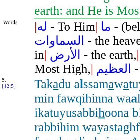
earth: and He is Mos
Words
|
له
- To Him
|
ما
- (be
السماوات
- the heav
in
|
الأرض
- the earth,
|
Most High,
|
العظيم
-
5.
Tak
a
du a
l
ssam
a
w
a
tu
[42:5]
min fawqihinna wa
a
ikatuyusabbi
h
oona b
rabbihim wayastaghf