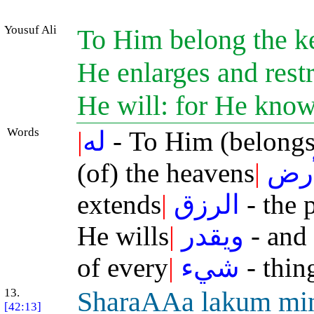
Yousuf Ali
To Him belong the ke
He enlarges and rest
He will: for He knows
Words
|
له
- To Him (belongs
(of) the heavens
|
أرض
extends
|
الرزق
- the 
He wills
|
ويقدر
- and 
of every
|
شيء
- thin
13.
SharaAAa lakum mi
[42:13]