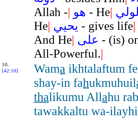
Allah -
|
هو
- He
|
لولي
He
|
يحيي
- gives life
|
And He
|
على
- (is) o
All-Powerful.
|
10.
Wam
a
ikhtalaftum f
[42:10]
shay-in fa
h
ukmuhuil
tha
likumu All
a
hu ra
tawakkaltu wa-ilayh