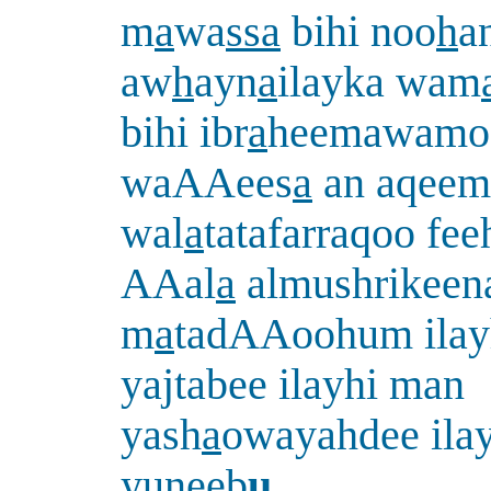
m
a
wa
ssa
bihi noo
h
a
aw
h
ayn
a
ilayka wam
bihi ibr
a
heemawamo
waAAees
a
an aqeem
wal
a
tatafarraqoo fee
AAal
a
almushrikeen
m
a
tadAAoohum ilayh
yajtabee ilayhi man
yash
a
owayahdee ila
yuneeb
u