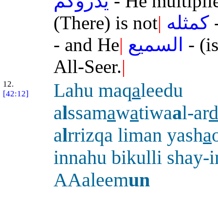
يذرؤكم
- He multipli
(There) is not
|
كمثله
-
- and He
|
السميع
- (i
All-Seer.
|
12.
Lahu maq
a
leedu
[42:12]
a
l
ssam
a
w
a
tiwa
a
l-ar
a
l
rrizqa liman yash
a
innahu bikulli shay-i
AAaleem
un