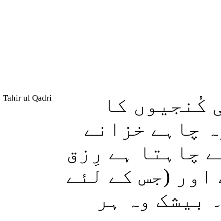
Tahir ul Qadri
کُنجیوں کا
ہ چاہے خزانے
 چاہتا ہے رِزق
اور (جس کے لئے
 بیشک وہ ہر