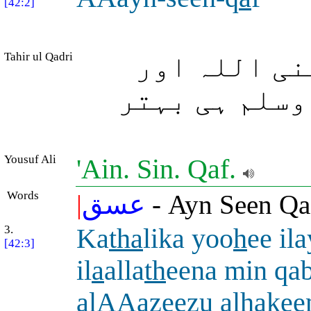
[42:2]
Tahir ul Qadri
نی اللہ اور
وسلم ہی بہتر
Yousuf Ali
'Ain. Sin. Qaf.
Words
|
عسق
- Ayn Seen Qa
3.
Ka
tha
lika yoo
h
ee il
[42:3]
il
a
alla
th
eena min qab
alAAazeezu al
h
ake