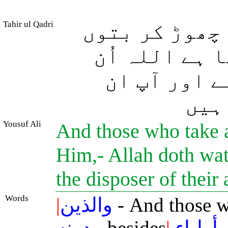
Tahir ul Qadri
چھوڑ کر بتوں
 ہے اللہ اُن
( اور آپ ان
(ہیں
Yousuf Ali
And those who take a
Him,- Allah doth wat
the disposer of their 
Words
|
والذين
- And those 
دونه
- besides
|
أولياء
-