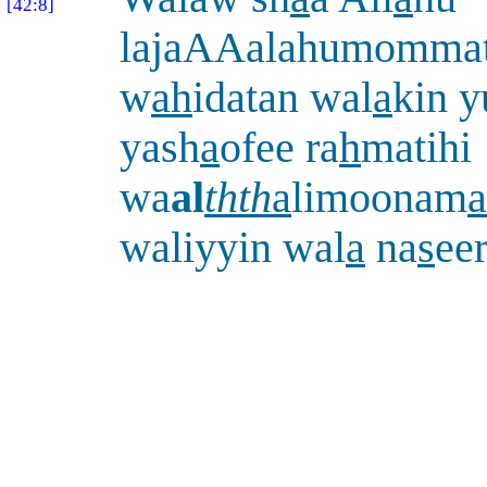
[42:8]
lajaAAalahumomma
w
ah
idatan wal
a
kin 
yash
a
ofee ra
h
matihi
wa
al
thth
a
limoonam
a
waliyyin wal
a
na
s
ee