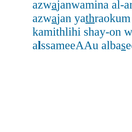
azw
a
janwamina al-
azw
a
jan ya
th
raokum 
kamithlihi shay-on
a
l
ssameeAAu alba
s
e