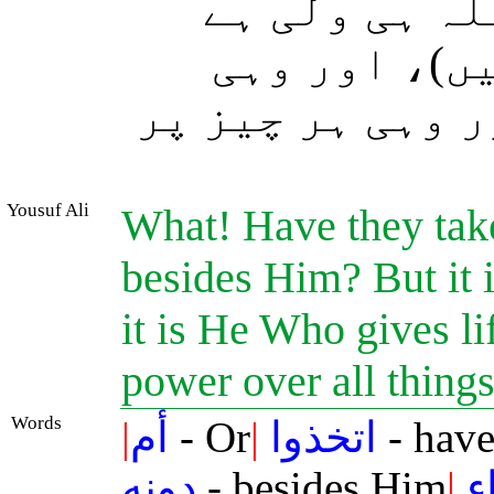
لہ ہی ولی ہے
()، اور وہی
ر وہی ہر چیز پر
Yousuf Ali
What! Have they take
besides Him? But it i
it is He Who gives li
power over all thing
Words
|
أم
- Or
|
اتخذوا
- have
دونه
- besides Him
|
ء